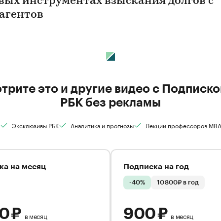
вых инструментах взыскания долгов с
агентов
трите это и другие видео с Подписко
РБК без рекламы
Эксклюзивы РБК
Аналитика и прогнозы
Лекции профессоров MB
ка на месяц
Подписка на год
-40%
10 800₽ в год
00 ₽
900 ₽
в месяц
в месяц