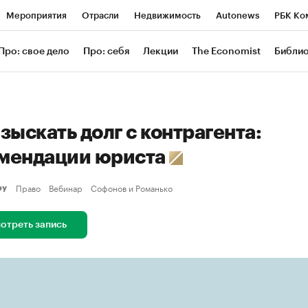
Мероприятия
Отрасли
Недвижимость
Autonews
РБК Ко
ание
РБК Курсы
РБК Life
Тренды
Визионеры
Националь
Про: свое дело
Про: себя
Лекции
The Economist
Библи
уб
Исследования
Кредитные рейтинги
Франшизы
Газета
Проверка контрагентов
Политика
Экономика
Бизнес
Техн
зыскать долг с контрагента:
мендации юриста
Право
Вебинар
Софонов и Романько
еру
отреть запись