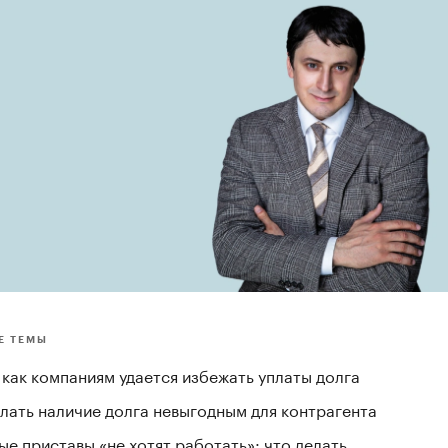
Е ТЕМЫ
 как компаниям удается избежать уплаты долга
елать наличие долга невыгодным для контрагента
е приставы «не хотят работать»: что делать