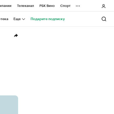
...
мпании
Телеканал
РБК Вино
Спорт
ные проекты
Город
Стиль
Крипто
отека
Еще
Подарите подписку
Спецпроекты СПб
ологии и медиа
Финансы