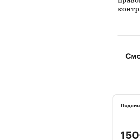
право
контр
Смо
Подпис
1 5