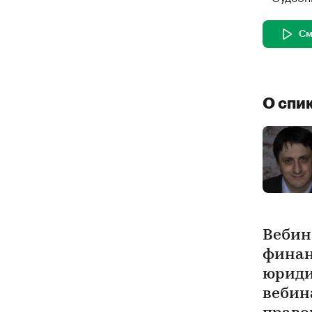
См
О спи
Вебин
финан
юриди
вебин