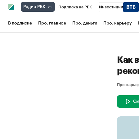
Подписка на РБК
Инвестиции
Школа управления РБК
РБК Образов
В подписке
Про: главное
Про: деньги
Про: карьеру
РБК Бизнес-среда
Дискуссионный кл
Конференции СПб
Спецпроекты
Как в
Рынок наличной валюты
реко
Про: карь
См