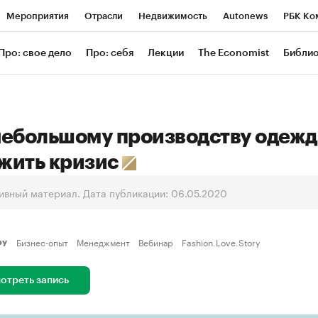
Мероприятия
Отрасли
Недвижимость
Autonews
РБК Ко
ание
РБК Курсы
РБК Life
Тренды
Визионеры
Националь
Про: свое дело
Про: себя
Лекции
The Economist
Библи
уб
Исследования
Кредитные рейтинги
Франшизы
Газета
Проверка контрагентов
Политика
Экономика
Бизнес
Техн
небольшому производству одеж
жить кризис
ивный материал. Дата публикации: 06.05.2020
Бизнес-опыт
Менеджмент
Вебинар
Fashion.Love.Story
еру
отреть запись