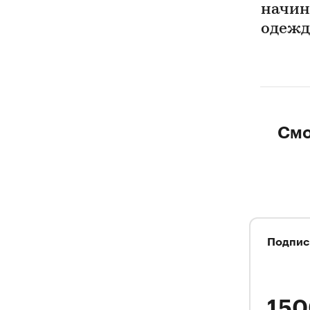
начин
одежд
Смо
Подпис
1 5