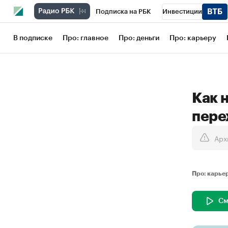
Подписка на РБК
Инвестиции
Школа управления РБК
РБК Образов
В подписке
Про: главное
Про: деньги
Про: карьеру
РБК Бизнес-среда
Дискуссионный кл
Конференции СПб
Спецпроекты
Как 
Рынок наличной валюты
пере
Арх
Про: карь
См