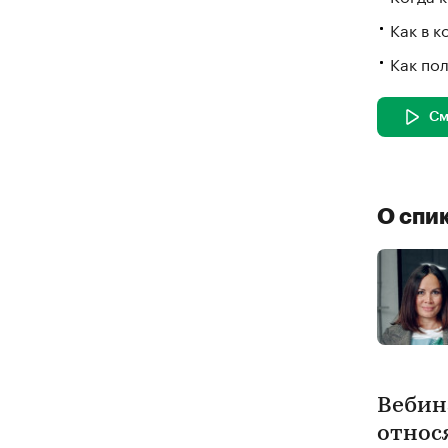
Как в 
Как по
См
О спи
Вебин
относ