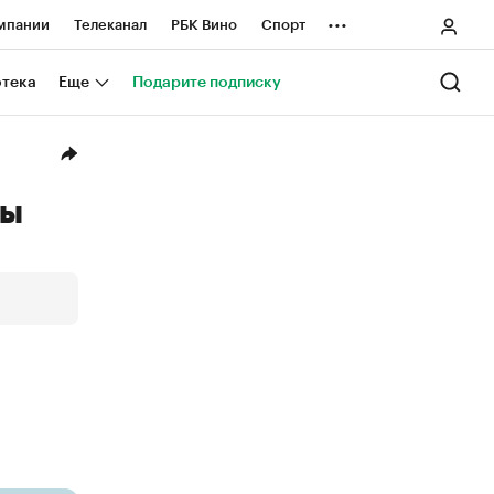
...
мпании
Телеканал
РБК Вино
Спорт
ные проекты
Город
Стиль
Крипто
отека
Еще
Подарите подписку
Спецпроекты СПб
ологии и медиа
Финансы
ды