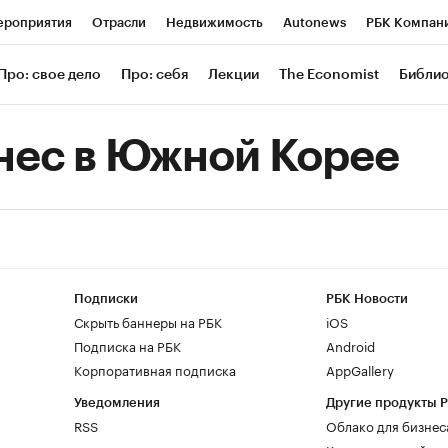
роприятия
Отрасли
Недвижимость
Autonews
РБК Компан
 РБК
РБК Образование
РБК Курсы
РБК Life
Тренды
Визи
Про: свое дело
Про: себя
Лекции
The Economist
Библи
ль
Крипто
РБК Бизнес-среда
Дискуссионный клуб
Исследов
нес в Южной Корее
зета
Спецпроекты СПб
Конференции СПб
Спецпроекты
Экономика
Бизнес
Технологии и медиа
Финансы
Рынок нал
Подписки
РБК Новости
Скрыть баннеры на РБК
iOS
Подписка на РБК
Android
Корпоративная подписка
AppGallery
Уведомления
Другие продукты 
RSS
Облако для бизнес