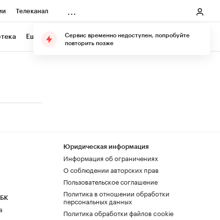
...
ии
Телеканал
онеры
Сервис временно недоступен, попробуйте
отека
Еще
Подарите подписку
повторить позже
ания
ичной валюты
Юридическая информация
Информация об ограничениях
О соблюдении авторских прав
Пользовательское соглашение
Политика в отношении обработки
РБК
персональных данных
а
Политика обработки файлов cookie