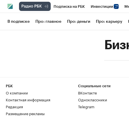
Подписка на РБК
Инвестиции
Ме
РБК Вино
Спорт
Школа управления
В подписке
Про: главное
Про: деньги
Про: карьеру
Национальные проекты
Город
Сти
Биз
Кредитные рейтинги
Франшизы
Га
Проверка контрагентов
Политика
РБК
Социальные сети
О компании
ВКонтакте
Контактная информация
Одноклассники
Редакция
Telegram
Размещение рекламы