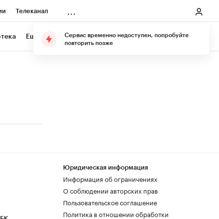
...
ии
Телеканал
онеры
Сервис временно недоступен, попробуйте
отека
Еще
Подарите подписку
повторить позже
ания
ичной валюты
Юридическая информация
Информация об ограничениях
О соблюдении авторских прав
Пользовательское соглашение
Политика в отношении обработки
РБК