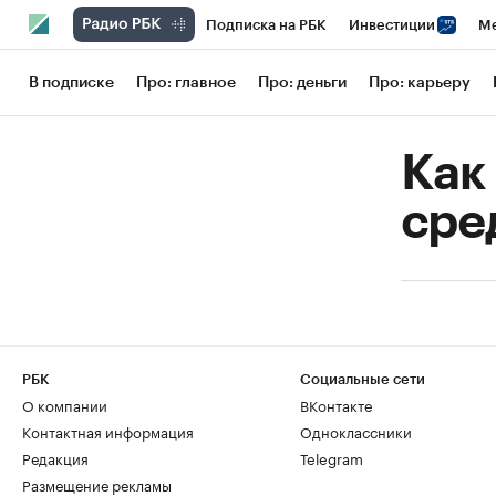
Подписка на РБК
Инвестиции
Ме
РБК Вино
Спорт
Школа управления
В подписке
Про: главное
Про: деньги
Про: карьеру
Национальные проекты
Город
Сти
Как
Кредитные рейтинги
Франшизы
Га
сре
Проверка контрагентов
Политика
РБК
Социальные сети
О компании
ВКонтакте
Контактная информация
Одноклассники
Редакция
Telegram
Размещение рекламы