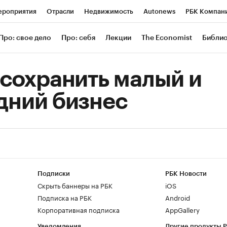
роприятия
Отрасли
Недвижимость
Autonews
РБК Компан
 РБК
РБК Образование
РБК Курсы
РБК Life
Тренды
Визи
Про: свое дело
Про: себя
Лекции
The Economist
Библи
ль
Крипто
РБК Бизнес-среда
Дискуссионный клуб
Исследов
 сохранить малый и
зета
Спецпроекты СПб
Конференции СПб
Спецпроекты
дний бизнес
Экономика
Бизнес
Технологии и медиа
Финансы
Рынок нал
Подписки
РБК Новости
Скрыть баннеры на РБК
iOS
Подписка на РБК
Android
Корпоративная подписка
AppGallery
Уведомления
Другие продукты 