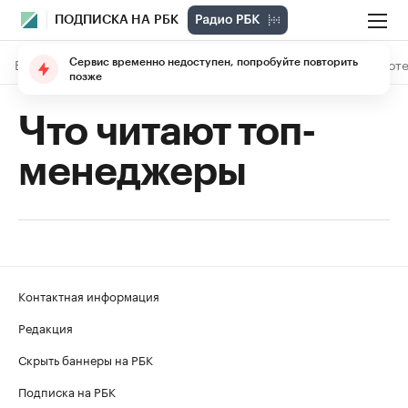
ПОДПИСКА НА РБК
В подписке
Материалы
Лекции
The Economist
Библиоте
Сервис временно недоступен, попробуйте повторить
позже
Что читают топ-
менеджеры
Контактная информация
Редакция
Скрыть баннеры на РБК
Подписка на РБК