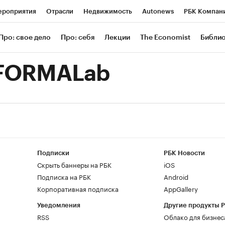
роприятия
Отрасли
Недвижимость
Autonews
РБК Компан
 РБК
РБК Образование
РБК Курсы
РБК Life
Тренды
Визи
Про: свое дело
Про: себя
Лекции
The Economist
Библи
ль
Крипто
РБК Бизнес-среда
Дискуссионный клуб
Исследов
FORMALab
зета
Спецпроекты СПб
Конференции СПб
Спецпроекты
Экономика
Бизнес
Технологии и медиа
Финансы
Рынок нал
Подписки
РБК Новости
Скрыть баннеры на РБК
iOS
Подписка на РБК
Android
Корпоративная подписка
AppGallery
Уведомления
Другие продукты 
RSS
Облако для бизнес