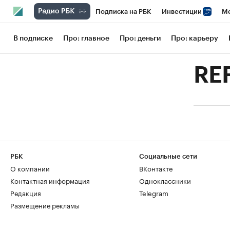
Подписка на РБК
Инвестиции
Ме
РБК Вино
Спорт
Школа управления
В подписке
Про: главное
Про: деньги
Про: карьеру
Национальные проекты
Город
Сти
RE
Кредитные рейтинги
Франшизы
Га
Проверка контрагентов
Политика
РБК
Социальные сети
О компании
ВКонтакте
Контактная информация
Одноклассники
Редакция
Telegram
Размещение рекламы