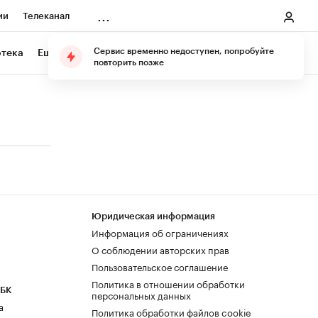
...
ии
Телеканал
онеры
Сервис временно недоступен, попробуйте
отека
Еще
Подарите подписку
повторить позже
ания
ичной валюты
Юридическая информация
Информация об ограничениях
О соблюдении авторских прав
Пользовательское соглашение
Политика в отношении обработки
РБК
персональных данных
а
Политика обработки файлов cookie