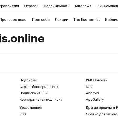
роприятия
Отрасли
Недвижимость
Autonews
РБК Компан
 РБК
РБК Образование
РБК Курсы
РБК Life
Тренды
Визи
Про: свое дело
Про: себя
Лекции
The Economist
Библи
ль
Крипто
РБК Бизнес-среда
Дискуссионный клуб
Исследов
is.online
зета
Спецпроекты СПб
Конференции СПб
Спецпроекты
Экономика
Бизнес
Технологии и медиа
Финансы
Рынок нал
Подписки
РБК Новости
Скрыть баннеры на РБК
iOS
Подписка на РБК
Android
Корпоративная подписка
AppGallery
Уведомления
Другие продукты 
RSS
Облако для бизнес