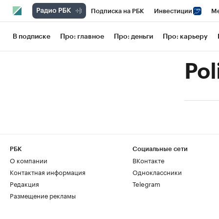
Подписка на РБК
Инвестиции
Ме
РБК Вино
Спорт
Школа управления
В подписке
Про: главное
Про: деньги
Про: карьеру
Национальные проекты
Город
Сти
Pol
Кредитные рейтинги
Франшизы
Га
Проверка контрагентов
Политика
РБК
Социальные сети
О компании
ВКонтакте
Контактная информация
Одноклассники
Редакция
Telegram
Размещение рекламы