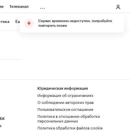
...
ии
Телеканал
онеры
Сервис временно недоступен, попробуйте
отека
Еще
Подарите подписку
повторить позже
ания
ичной валюты
Юридическая информация
Информация об ограничениях
О соблюдении авторских прав
Пользовательское соглашение
Политика в отношении обработки
РБК
персональных данных
а
Политика обработки файлов cookie