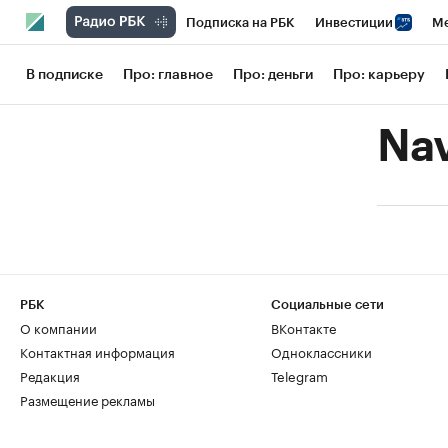
Подписка на РБК
Инвестиции
Ме
РБК Вино
Спорт
Школа управления
В подписке
Про: главное
Про: деньги
Про: карьеру
Национальные проекты
Город
Сти
Na
Кредитные рейтинги
Франшизы
Га
Проверка контрагентов
Политика
РБК
Социальные сети
О компании
ВКонтакте
Контактная информация
Одноклассники
Редакция
Telegram
Размещение рекламы