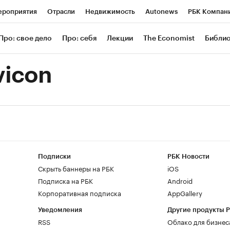
роприятия
Отрасли
Недвижимость
Autonews
РБК Компан
 РБК
РБК Образование
РБК Курсы
РБК Life
Тренды
Визи
Про: свое дело
Про: себя
Лекции
The Economist
Библи
ль
Крипто
РБК Бизнес-среда
Дискуссионный клуб
Исследов
vicon
зета
Спецпроекты СПб
Конференции СПб
Спецпроекты
Экономика
Бизнес
Технологии и медиа
Финансы
Рынок нал
Подписки
РБК Новости
Скрыть баннеры на РБК
iOS
Подписка на РБК
Android
Корпоративная подписка
AppGallery
Уведомления
Другие продукты 
RSS
Облако для бизнес