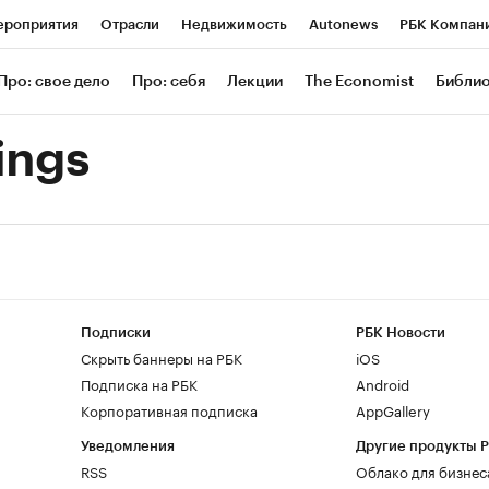
роприятия
Отрасли
Недвижимость
Autonews
РБК Компан
 РБК
РБК Образование
РБК Курсы
РБК Life
Тренды
Визи
Про: свое дело
Про: себя
Лекции
The Economist
Библи
ль
Крипто
РБК Бизнес-среда
Дискуссионный клуб
Исследов
ings
зета
Спецпроекты СПб
Конференции СПб
Спецпроекты
Экономика
Бизнес
Технологии и медиа
Финансы
Рынок нал
Подписки
РБК Новости
Скрыть баннеры на РБК
iOS
Подписка на РБК
Android
Корпоративная подписка
AppGallery
Уведомления
Другие продукты 
RSS
Облако для бизнес