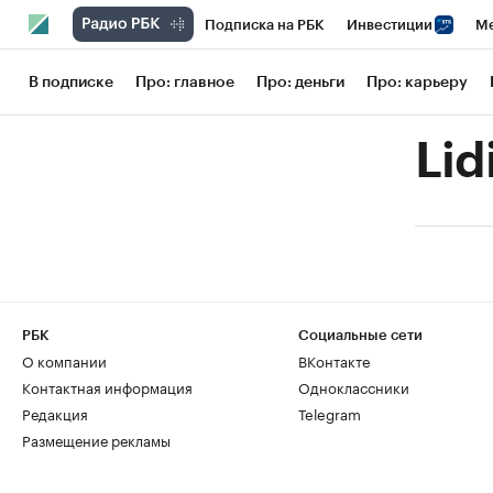
Подписка на РБК
Инвестиции
Ме
РБК Вино
Спорт
Школа управления
В подписке
Про: главное
Про: деньги
Про: карьеру
Национальные проекты
Город
Сти
Lid
Кредитные рейтинги
Франшизы
Га
Проверка контрагентов
Политика
РБК
Социальные сети
О компании
ВКонтакте
Контактная информация
Одноклассники
Редакция
Telegram
Размещение рекламы