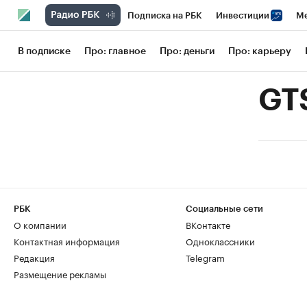
Подписка на РБК
Инвестиции
Ме
РБК Вино
Спорт
Школа управления
В подписке
Про: главное
Про: деньги
Про: карьеру
Национальные проекты
Город
Сти
GTS
Кредитные рейтинги
Франшизы
Га
Проверка контрагентов
Политика
РБК
Социальные сети
О компании
ВКонтакте
Контактная информация
Одноклассники
Редакция
Telegram
Размещение рекламы