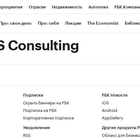
роприятия
Отрасли
Недвижимость
Autonews
РБК Компан
 РБК
РБК Образование
РБК Курсы
РБК Life
Тренды
Визи
Про: свое дело
Про: себя
Лекции
The Economist
Библи
ль
Крипто
РБК Бизнес-среда
Дискуссионный клуб
Исследов
 Consulting
зета
Спецпроекты СПб
Конференции СПб
Спецпроекты
Экономика
Бизнес
Технологии и медиа
Финансы
Рынок нал
Подписки
РБК Новости
Скрыть баннеры на РБК
iOS
Подписка на РБК
Android
Корпоративная подписка
AppGallery
Уведомления
Другие продукты 
RSS
Облако для бизнес