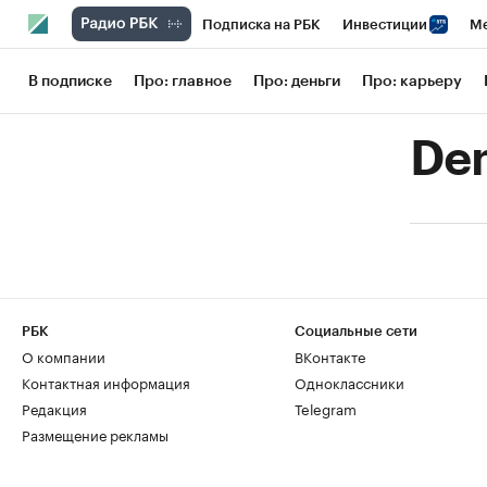
Подписка на РБК
Инвестиции
Ме
РБК Вино
Спорт
Школа управления
В подписке
Про: главное
Про: деньги
Про: карьеру
Национальные проекты
Город
Сти
De
Кредитные рейтинги
Франшизы
Га
Проверка контрагентов
Политика
РБК
Социальные сети
О компании
ВКонтакте
Контактная информация
Одноклассники
Редакция
Telegram
Размещение рекламы