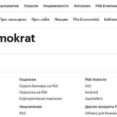
роприятия
Отрасли
Недвижимость
Autonews
РБК Компан
 РБК
РБК Образование
РБК Курсы
РБК Life
Тренды
Визи
Про: свое дело
Про: себя
Лекции
The Economist
Библи
ль
Крипто
РБК Бизнес-среда
Дискуссионный клуб
Исследов
mokrat
зета
Спецпроекты СПб
Конференции СПб
Спецпроекты
Экономика
Бизнес
Технологии и медиа
Финансы
Рынок нал
Подписки
РБК Новости
Скрыть баннеры на РБК
iOS
Подписка на РБК
Android
Корпоративная подписка
AppGallery
Уведомления
Другие продукты 
RSS
Облако для бизнес