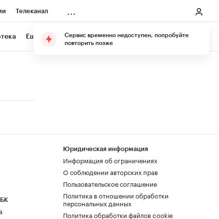
...
ии
Телеканал
онеры
Сервис временно недоступен, попробуйте
отека
Еще
Подарите подписку
повторить позже
ания
ичной валюты
Юридическая информация
Информация об ограничениях
О соблюдении авторских прав
Пользовательское соглашение
Политика в отношении обработки
РБК
персональных данных
а
Политика обработки файлов cookie