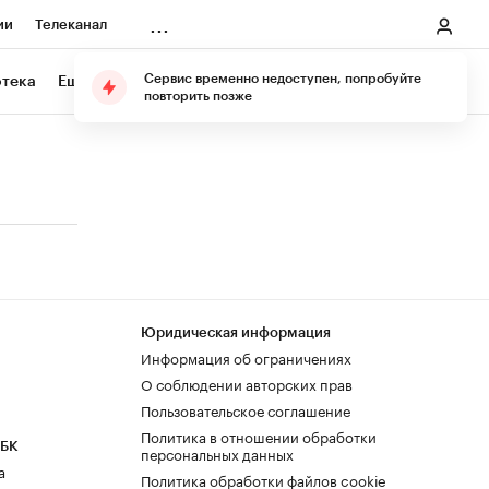
...
ии
Телеканал
онеры
Сервис временно недоступен, попробуйте
отека
Еще
Подарите подписку
повторить позже
ания
ичной валюты
Юридическая информация
Информация об ограничениях
О соблюдении авторских прав
Пользовательское соглашение
Политика в отношении обработки
РБК
персональных данных
а
Политика обработки файлов cookie