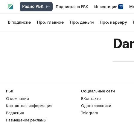
Подписка на РБК
Инвестиции
Ме
РБК Вино
Спорт
Школа управления
В подписке
Про: главное
Про: деньги
Про: карьеру
Национальные проекты
Город
Сти
Da
Кредитные рейтинги
Франшизы
Га
Проверка контрагентов
Политика
РБК
Социальные сети
О компании
ВКонтакте
Контактная информация
Одноклассники
Редакция
Telegram
Размещение рекламы