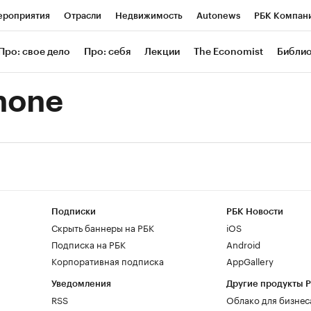
роприятия
Отрасли
Недвижимость
Autonews
РБК Компан
 РБК
РБК Образование
РБК Курсы
РБК Life
Тренды
Визи
Про: свое дело
Про: себя
Лекции
The Economist
Библи
ль
Крипто
РБК Бизнес-среда
Дискуссионный клуб
Исследов
none
зета
Спецпроекты СПб
Конференции СПб
Спецпроекты
Экономика
Бизнес
Технологии и медиа
Финансы
Рынок нал
Подписки
РБК Новости
Скрыть баннеры на РБК
iOS
Подписка на РБК
Android
Корпоративная подписка
AppGallery
Уведомления
Другие продукты 
RSS
Облако для бизнес