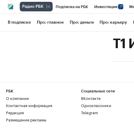
Подписка на РБК
Инвестиции
Ме
РБК Вино
Спорт
Школа управления
В подписке
Про: главное
Про: деньги
Про: карьеру
Национальные проекты
Город
Сти
Т1 
Кредитные рейтинги
Франшизы
Га
Проверка контрагентов
Политика
РБК
Социальные сети
О компании
ВКонтакте
Контактная информация
Одноклассники
Редакция
Telegram
Размещение рекламы