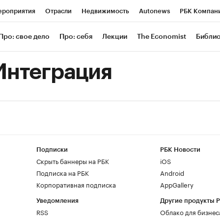
роприятия
Отрасли
Недвижимость
Autonews
РБК Компан
 РБК
РБК Образование
РБК Курсы
РБК Life
Тренды
Визи
Про: свое дело
Про: себя
Лекции
The Economist
Библи
ль
Крипто
РБК Бизнес-среда
Дискуссионный клуб
Исследов
Интеграция
зета
Спецпроекты СПб
Конференции СПб
Спецпроекты
Экономика
Бизнес
Технологии и медиа
Финансы
Рынок нал
Подписки
РБК Новости
Скрыть баннеры на РБК
iOS
Подписка на РБК
Android
Корпоративная подписка
AppGallery
Уведомления
Другие продукты 
RSS
Облако для бизнес