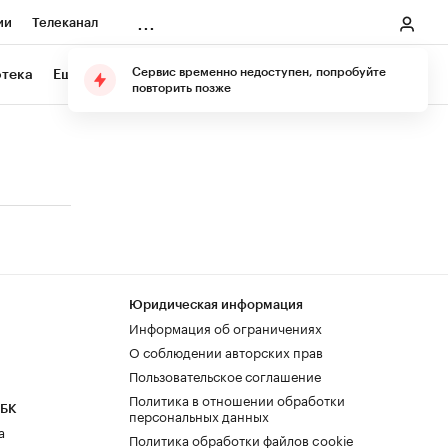
...
ии
Телеканал
онеры
Сервис временно недоступен, попробуйте
отека
Еще
Подарите подписку
повторить позже
ания
ичной валюты
Юридическая информация
Информация об ограничениях
О соблюдении авторских прав
Пользовательское соглашение
Политика в отношении обработки
РБК
персональных данных
а
Политика обработки файлов cookie