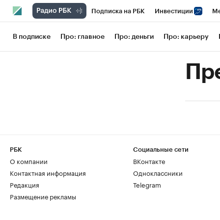
Подписка на РБК
Инвестиции
Ме
РБК Вино
Спорт
Школа управления
В подписке
Про: главное
Про: деньги
Про: карьеру
Национальные проекты
Город
Сти
Пр
Кредитные рейтинги
Франшизы
Га
Проверка контрагентов
Политика
РБК
Социальные сети
О компании
ВКонтакте
Контактная информация
Одноклассники
Редакция
Telegram
Размещение рекламы