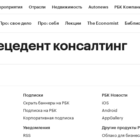
роприятия
Отрасли
Недвижимость
Autonews
РБК Компан
 РБК
РБК Образование
РБК Курсы
РБК Life
Тренды
Визи
Про: свое дело
Про: себя
Лекции
The Economist
Библи
ль
Крипто
РБК Бизнес-среда
Дискуссионный клуб
Исследов
ецедент консалтинг
зета
Спецпроекты СПб
Конференции СПб
Спецпроекты
Экономика
Бизнес
Технологии и медиа
Финансы
Рынок нал
Подписки
РБК Новости
Скрыть баннеры на РБК
iOS
Подписка на РБК
Android
Корпоративная подписка
AppGallery
Уведомления
Другие продукты 
RSS
Облако для бизнес