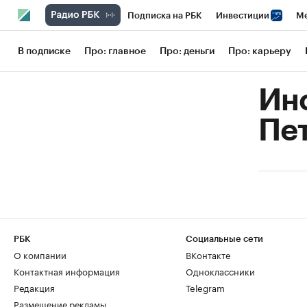
Подписка на РБК
Инвестиции
Ме
РБК Вино
Спорт
Школа управления
В подписке
Про: главное
Про: деньги
Про: карьеру
Национальные проекты
Город
Сти
Инс
Кредитные рейтинги
Франшизы
Га
Пе
Проверка контрагентов
Политика
РБК
Социальные сети
О компании
ВКонтакте
Контактная информация
Одноклассники
Редакция
Telegram
Размещение рекламы