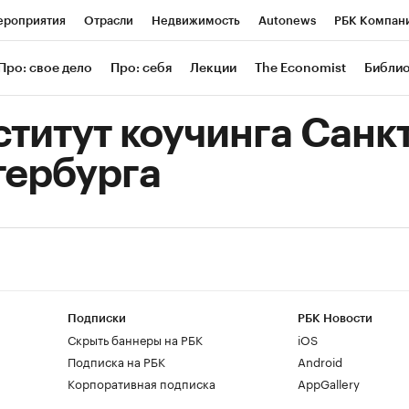
роприятия
Отрасли
Недвижимость
Autonews
РБК Компан
 РБК
РБК Образование
РБК Курсы
РБК Life
Тренды
Визи
Про: свое дело
Про: себя
Лекции
The Economist
Библи
ль
Крипто
РБК Бизнес-среда
Дискуссионный клуб
Исследов
титут коучинга Санкт
зета
Спецпроекты СПб
Конференции СПб
Спецпроекты
тербурга
Экономика
Бизнес
Технологии и медиа
Финансы
Рынок нал
Подписки
РБК Новости
Скрыть баннеры на РБК
iOS
Подписка на РБК
Android
Корпоративная подписка
AppGallery