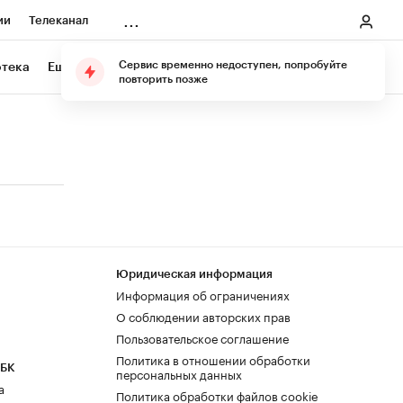
...
ии
Телеканал
онеры
Сервис временно недоступен, попробуйте
отека
Еще
Подарите подписку
повторить позже
ания
ичной валюты
Юридическая информация
Информация об ограничениях
О соблюдении авторских прав
Пользовательское соглашение
Политика в отношении обработки
РБК
персональных данных
а
Политика обработки файлов cookie