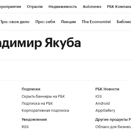
роприятия
Отрасли
Недвижимость
Autonews
РБК Компан
 РБК
РБК Образование
РБК Курсы
РБК Life
Тренды
Визи
Про: свое дело
Про: себя
Лекции
The Economist
Библи
ль
Крипто
РБК Бизнес-среда
Дискуссионный клуб
Исследов
адимир Якуба
зета
Спецпроекты СПб
Конференции СПб
Спецпроекты
Экономика
Бизнес
Технологии и медиа
Финансы
Рынок нал
Подписки
РБК Новости
Скрыть баннеры на РБК
iOS
Подписка на РБК
Android
Корпоративная подписка
AppGallery
Уведомления
Другие продукты 
RSS
Облако для бизнес