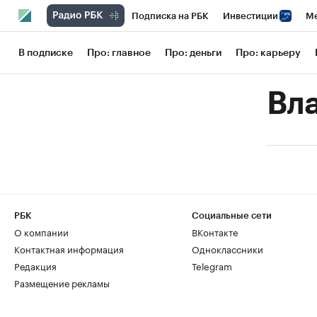
Подписка на РБК
Инвестиции
Ме
РБК Вино
Спорт
Школа управления
В подписке
Про: главное
Про: деньги
Про: карьеру
Национальные проекты
Город
Сти
Вл
Кредитные рейтинги
Франшизы
Га
Проверка контрагентов
Политика
РБК
Социальные сети
О компании
ВКонтакте
Контактная информация
Одноклассники
Редакция
Telegram
Размещение рекламы