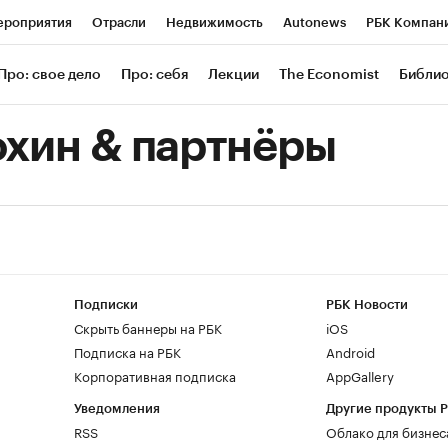
роприятия
Отрасли
Недвижимость
Autonews
РБК Компан
 РБК
РБК Образование
РБК Курсы
РБК Life
Тренды
Визи
Про: свое дело
Про: себя
Лекции
The Economist
Библи
ль
Крипто
РБК Бизнес-среда
Дискуссионный клуб
Исследов
охин & партнёры
зета
Спецпроекты СПб
Конференции СПб
Спецпроекты
Экономика
Бизнес
Технологии и медиа
Финансы
Рынок нал
Подписки
РБК Новости
Скрыть баннеры на РБК
iOS
Подписка на РБК
Android
Корпоративная подписка
AppGallery
Уведомления
Другие продукты 
RSS
Облако для бизнес