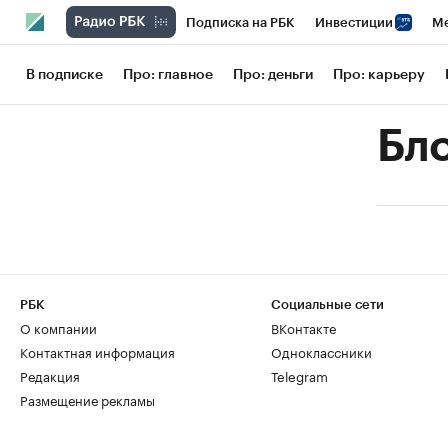
Подписка на РБК
Инвестиции
Ме
РБК Вино
Спорт
Школа управления
В подписке
Про: главное
Про: деньги
Про: карьеру
Национальные проекты
Город
Сти
Бл
Кредитные рейтинги
Франшизы
Га
Проверка контрагентов
Политика
РБК
Социальные сети
О компании
ВКонтакте
Контактная информация
Одноклассники
Редакция
Telegram
Размещение рекламы