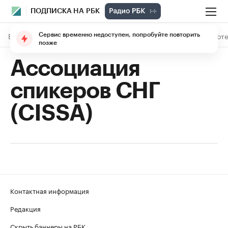
ПОДПИСКА НА РБК
В подписке
Материалы
Лекции
The Economist
Библиоте
Сервис временно недоступен, попробуйте повторить
позже
Ассоциация
спикеров СНГ
(CISSA)
Контактная информация
Редакция
Скрыть баннеры на РБК