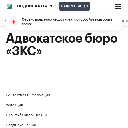
ПОДПИСКА НА РБК
В подписке
Материалы
Лекции
The Economist
Библиоте
Сервис временно недоступен, попробуйте повторить
позже
Адвокатское бюро
«ЗКС»
Контактная информация
Редакция
Скрыть баннеры на РБК
Подписка на РБК