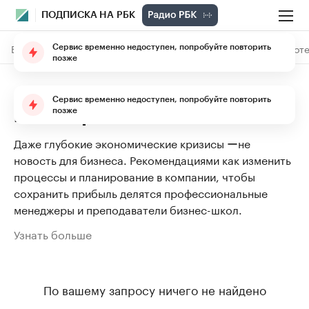
ПОДПИСКА НА РБК
В подписке
Материалы
Лекции
The Economist
Библиоте
Сервис временно недоступен, попробуйте повторить
позже
Антикризисный менеджмент:
Сервис временно недоступен, попробуйте повторить
как сохранить бизнес
позже
Даже глубокие экономические кризисы ーне
новость для бизнеса. Рекомендациями как изменить
процессы и планирование в компании, чтобы
сохранить прибыль делятся профессиональные
менеджеры и преподаватели бизнес-школ.
Узнать больше
По вашему запросу ничего не найдено