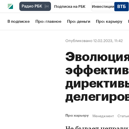
Подписка на РБК
Инвестиции
Школа управления РБК
РБК Образов
В подписке
Про: главное
Про: деньги
Про: карьеру
РБК Бизнес-среда
Дискуссионный кл
Опубликовано 12.02.2023, 11:42
Конференции СПб
Спецпроекты
Эволюция 
Рынок наличной валюты
эффектив
директив
делегиро
Менеджмент
Статьи
Про: карьеру