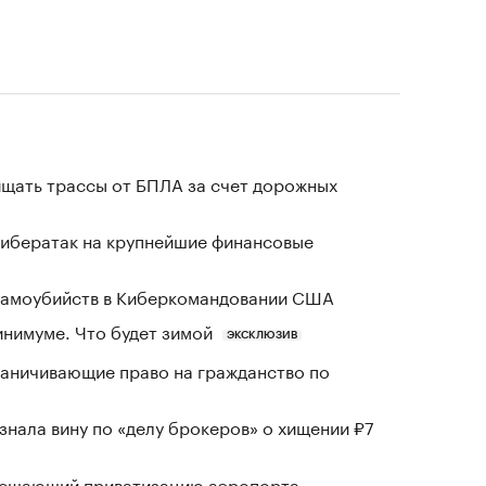
щать трассы от БПЛА за счет дорожных
кибератак на крупнейшие финансовые
 самоубийств в Киберкомандовании США
инимуме. Что будет зимой
ЭКСКЛЮЗИВ
раничивающие право на гражданство по
знала вину по «делу брокеров» о хищении ₽7
зрешающий приватизацию аэропорта