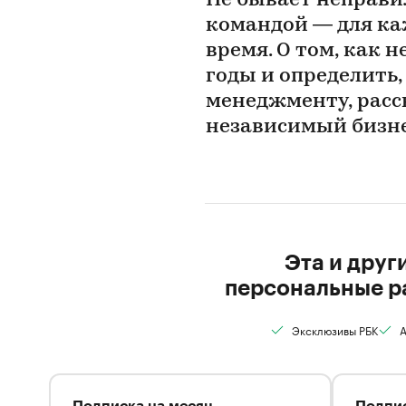
Не бывает неправи
командой — для ка
время. О том, как н
годы и определить,
менеджменту, расск
независимый бизне
Эта и друг
персональные р
Эксклюзивы РБК
А