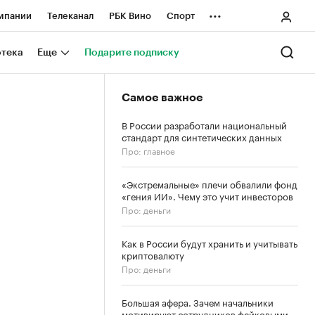
...
мпании
Телеканал
РБК Вино
Спорт
ные проекты
Город
Стиль
Крипто
отека
Еще
Подарите подписку
Спецпроекты СПб
Самое важное
ологии и медиа
Финансы
В России разработали национальный
стандарт для синтетических данных
Про: главное
«Экстремальные» плечи обвалили фонд
«гения ИИ». Чему это учит инвесторов
Про: деньги
Как в России будут хранить и учитывать
криптовалюту
Про: деньги
Большая афера. Зачем начальники
мотивируют сотрудников фейковыми