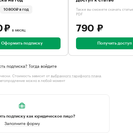
ка на год
Доступ к статье
Также вы сможете скачать стать
10 800₽ в год
PDF
0 ₽
790 ₽
в месяц
Оформить подписку
Получить доступ
сть подписка? Тогда войдите
чески. Стоимость зависит от
выбранного тарифного плана
.
автопродление можно в любой момент
ть подписку как юридическое лицо?
Заполните форму