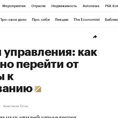
Мероприятия
Отрасли
Недвижимость
Autonews
РБК Ко
ание
РБК Курсы
РБК Life
Тренды
Визионеры
Националь
Про: свое дело
Про: себя
Лекции
The Economist
Библи
уб
Исследования
Кредитные рейтинги
Франшизы
Газета
Проверка контрагентов
Политика
Экономика
Бизнес
Техн
управления: как
но перейти от
ы к
ванию
Анастасия Тоток