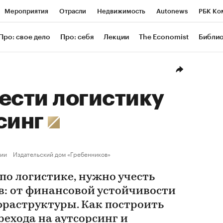
Мероприятия
Отрасли
Недвижимость
Autonews
РБК Ко
ание
РБК Курсы
РБК Life
Тренды
Визионеры
Националь
Про: свое дело
Про: себя
Лекции
The Economist
Библи
уб
Исследования
Кредитные рейтинги
Франшизы
Газета
Проверка контрагентов
Политика
Экономика
Бизнес
Техн
ести логистику
синг
ии
Издательский дом «Гребенников»
по логистике, нужно учесть
: от финансовой устойчивости
фраструктуры. Как построить
ехода на аутсорсинг и