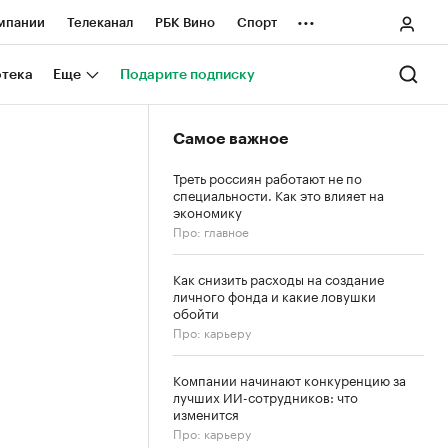
...
мпании
Телеканал
РБК Вино
Спорт
ные проекты
Город
Стиль
Крипто
отека
Еще
Подарите подписку
Спецпроекты СПб
Самое важное
ологии и медиа
Финансы
Треть россиян работают не по
специальности. Как это влияет на
экономику
Про: главное
Как снизить расходы на создание
личного фонда и какие ловушки
обойти
Про: карьеру
Компании начинают конкуренцию за
лучших ИИ-сотрудников: что
изменится
Про: карьеру