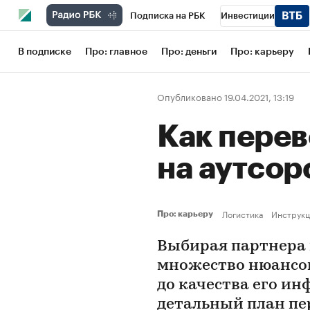
Подписка на РБК
Инвестиции
Школа управления РБК
РБК Образов
В подписке
Про: главное
Про: деньги
Про: карьеру
РБК Бизнес-среда
Дискуссионный кл
Опубликовано 19.04.2021, 13:19
Конференции СПб
Спецпроекты
Как перев
Рынок наличной валюты
на аутсор
Логистика
Инструкц
Про: карьеру
Выбирая партнера 
множество нюансов
до качества его ин
детальный план пер