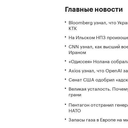
Главные новости
Bloomberg узнал, что Укр
КТК
На Ильском НПЗ произоше
CNN узнал, как высший во
Ираном
«Одиссея» Нолана собрала
Axios узнал, что OpenAI 
Сенат США одобрил «адск
Великая усталость. Почем
грани
Пентагон отстранил генер
НАТО
Запасы газа в Европе на м