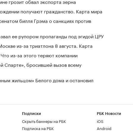
ине грозит обвал экспорта зерна
 рождении получают гражданство. Карта мира
сенатом билля Грэма о санкциях против
азвал ее рупором пропаганды под эгидой ЦРУ
оскве из-за триатлона 8 августа. Карта
Что из-за этого теряют компании
ой Спарте», бросившей вызов всему
нным жильцом» Белого дома и остановил
Подписки
РБК Новости
Скрыть баннеры на РБК
iOS
Подписка на РБК
Android