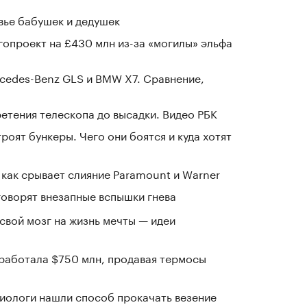
овье бабушек и дедушек
гопроект на £430 млн из-за «могилы» эльфа
cedes-Benz GLS и BMW X7. Сравнение,
ретения телескопа до высадки. Видео РБК
оят бункеры. Чего они боятся и куда хотят
 как срывает слияние Paramount и Warner
говорят внезапные вспышки гнева
 свой мозг на жизнь мечты — идеи
заработала $750 млн, продавая термосы
иологи нашли способ прокачать везение