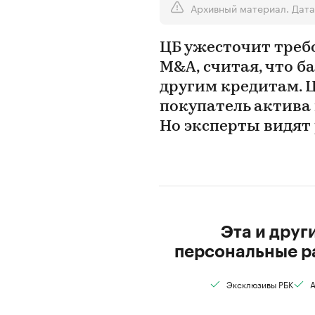
Архивный материал. Дата
ЦБ ужесточит треб
M&A, считая, что б
другим кредитам. Ц
покупатель актива 
Но эксперты видят 
Эта и друг
персональные р
Эксклюзивы РБК
А