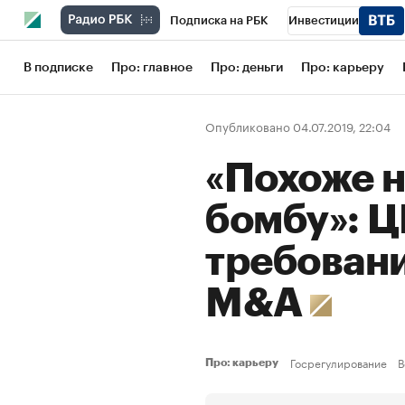
Подписка на РБК
Инвестиции
Школа управления РБК
РБК Образов
В подписке
Про: главное
Про: деньги
Про: карьеру
РБК Бизнес-среда
Дискуссионный кл
Опубликовано 04.07.2019, 22:04
Конференции СПб
Спецпроекты
«Похоже 
Рынок наличной валюты
бомбу»: Ц
требовани
M&A
Госрегулирование
В
Про: карьеру