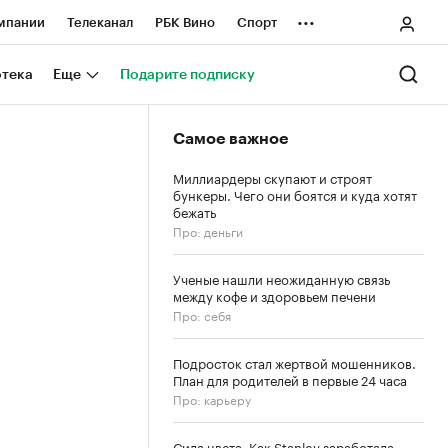
...
мпании
Телеканал
РБК Вино
Спорт
ные проекты
Город
Стиль
Крипто
отека
Еще
Подарите подписку
Спецпроекты СПб
Самое важное
ологии и медиа
Финансы
Миллиардеры скупают и строят
бункеры. Чего они боятся и куда хотят
бежать
Про: деньги
Ученые нашли неожиданную связь
между кофе и здоровьем печени
Про: себя
Подросток стал жертвой мошенников.
План для родителей в первые 24 часа
Про: карьеру
Сила цвета. Как Stanley заработала