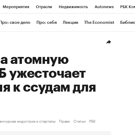
Мероприятия
Отрасли
Недвижимость
Autonews
РБК Ко
ание
РБК Курсы
РБК Life
Тренды
Визионеры
Националь
Про: свое дело
Про: себя
Лекции
The Economist
Библи
уб
Исследования
Кредитные рейтинги
Франшизы
Газета
Проверка контрагентов
Политика
Экономика
Бизнес
Техн
на атомную
Б ужесточает
я к ссудам для
енчурная индустрия и стартапы
Право
Статьи
РБК