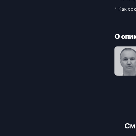
Как со
О спи
См