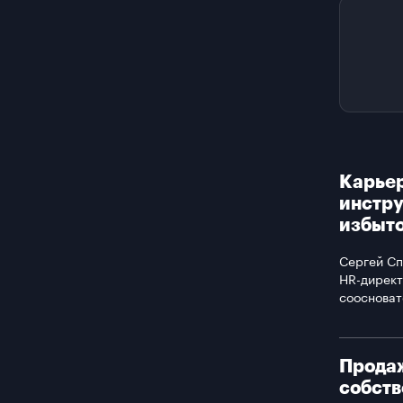
Карьер
инстру
избыто
Сергей Сп
HR-директ
соосноват
Продаж
собств