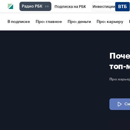
Подписка на РБК
Инвестиции
Школа управления РБК
РБК Образов
В подписке
Про: главное
Про: деньги
Про: карьеру
РБК Бизнес-среда
Дискуссионный кл
Конференции СПб
Спецпроекты
Поче
Рынок наличной валюты
топ-
Про: карь
См