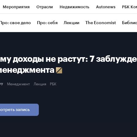
Мероприятия
Отрасли
Недвижимость
Autonews
РБК Ко
ание
РБК Курсы
РБК Life
Тренды
Визионеры
Националь
Про: свое дело
Про: себя
Лекции
The Economist
Библи
уб
Исследования
Кредитные рейтинги
Франшизы
Газета
Проверка контрагентов
Политика
Экономика
Бизнес
Техн
му доходы не растут: 7 заблужд
менеджмента
Менеджмент
Лекция
РБК
еру
отреть запись