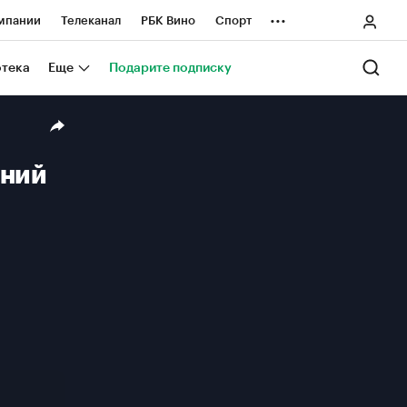
...
мпании
Телеканал
РБК Вино
Спорт
ные проекты
Город
Стиль
Крипто
отека
Еще
Подарите подписку
Спецпроекты СПб
ологии и медиа
Финансы
ений