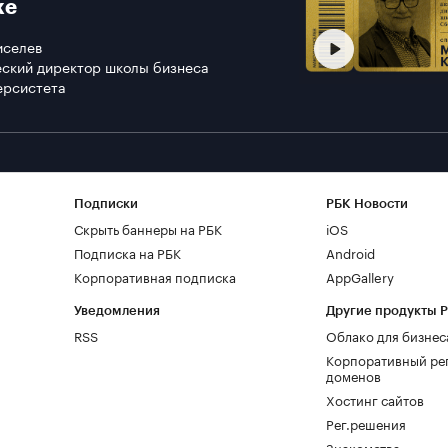
ке
иселев
ский директор школы бизнеса
ерсистета
Подписки
РБК Новости
Скрыть баннеры на РБК
iOS
Подписка на РБК
Android
Корпоративная подписка
AppGallery
Уведомления
Другие продукты 
RSS
Облако для бизнес
Корпоративный ре
доменов
Хостинг сайтов
Рег.решения
Знакомства