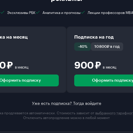
Эксклюзивы РБК
Аналитика и прогнозы
Лекции профессоров MB
ка на месяц
Подписка на год
-40%
10 800₽ в год
00 ₽
900 ₽
в месяц
в месяц
Оформить подписку
Оформить подписк
Уже есть подписка? Тогда войдите
а продлевается автоматически. Стоимость зависит от
выбранного тарифног
Отключить автопродление можно в любой момент