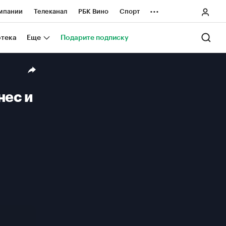
...
мпании
Телеканал
РБК Вино
Спорт
ные проекты
Город
Стиль
Крипто
отека
Еще
Подарите подписку
Спецпроекты СПб
ологии и медиа
Финансы
нес и