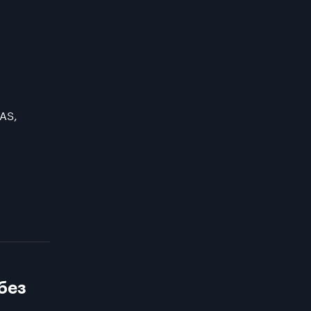
AS,
без