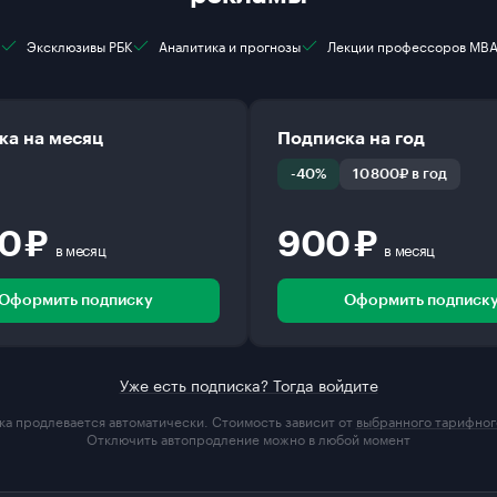
Эксклюзивы РБК
Аналитика и прогнозы
Лекции профессоров MB
ка на месяц
Подписка на год
-40%
10 800₽ в год
00 ₽
900 ₽
в месяц
в месяц
Оформить подписку
Оформить подписк
Уже есть подписка? Тогда войдите
а продлевается автоматически. Стоимость зависит от
выбранного тарифног
Отключить автопродление можно в любой момент