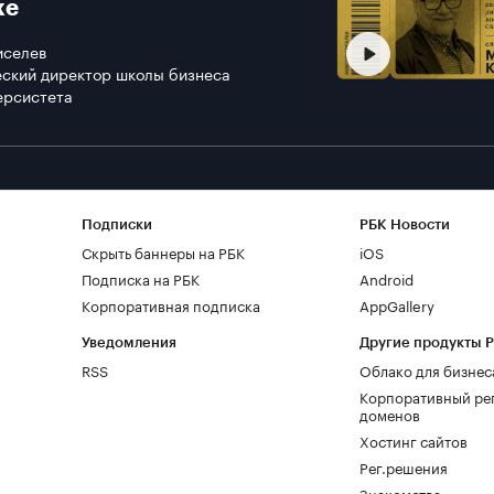
ке
иселев
ский директор школы бизнеса
ерсистета
Подписки
РБК Новости
Скрыть баннеры на РБК
iOS
Подписка на РБК
Android
Корпоративная подписка
AppGallery
Уведомления
Другие продукты 
RSS
Облако для бизнес
Корпоративный ре
доменов
Хостинг сайтов
Рег.решения
Знакомства