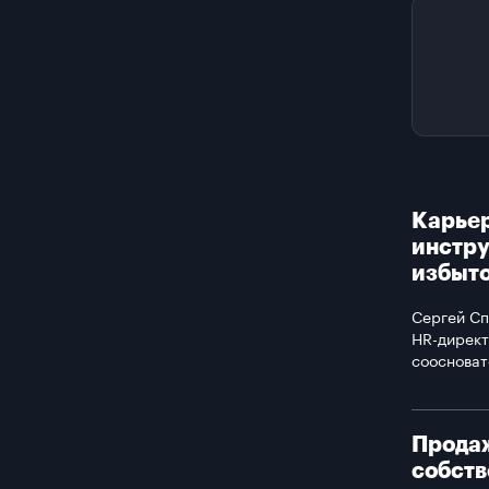
Карьер
инстру
избыто
Сергей Сп
HR-директ
соосноват
Продаж
собств