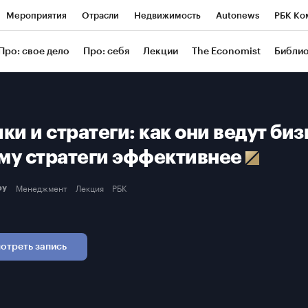
Мероприятия
Отрасли
Недвижимость
Autonews
РБК Ко
ание
РБК Курсы
РБК Life
Тренды
Визионеры
Националь
Про: свое дело
Про: себя
Лекции
The Economist
Библи
уб
Исследования
Кредитные рейтинги
Франшизы
Газета
Проверка контрагентов
Политика
Экономика
Бизнес
Техн
ки и стратеги: как они ведут биз
му стратеги эффективнее
Менеджмент
Лекция
РБК
еру
отреть запись