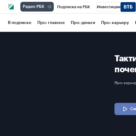
Подписка на РБК
Инвестиции
Школа управления РБК
РБК Образов
В подписке
Про: главное
Про: деньги
Про: карьеру
РБК Бизнес-среда
Дискуссионный кл
Конференции СПб
Спецпроекты
Такти
Рынок наличной валюты
поче
Про: карь
См