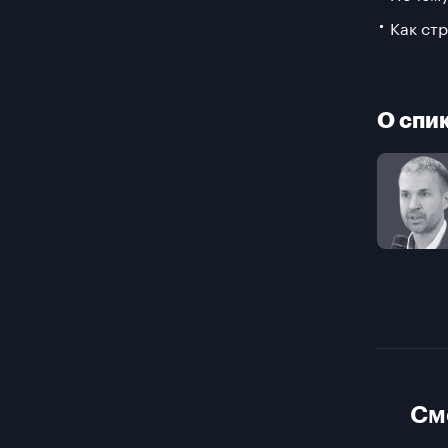
Как ст
О спи
См