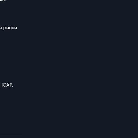
и риски
 ЮАР,