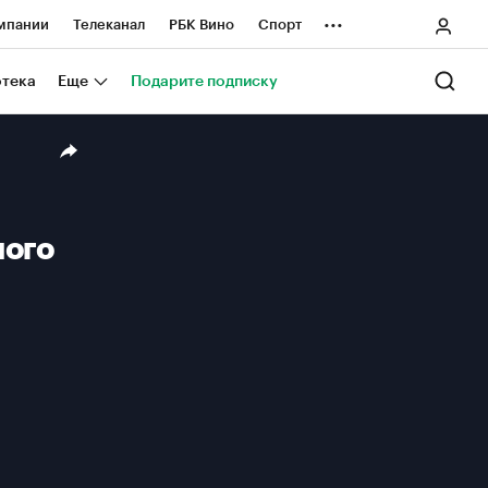
...
мпании
Телеканал
РБК Вино
Спорт
ные проекты
Город
Стиль
Крипто
отека
Еще
Подарите подписку
Спецпроекты СПб
ологии и медиа
Финансы
мого