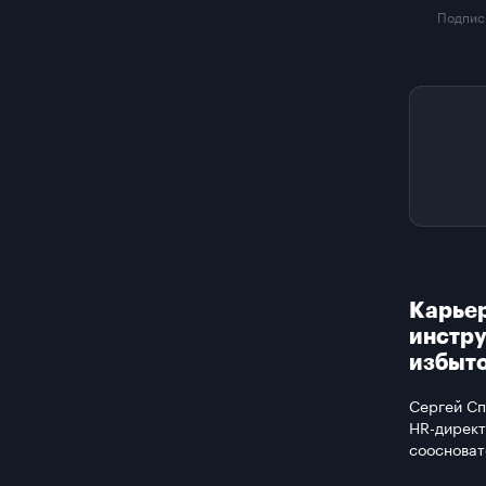
Подписк
Карьер
инстру
избыто
Сергей Сп
HR-директ
соосноват