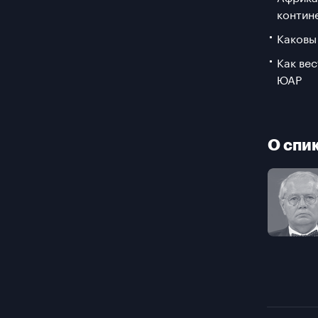
контин
Каковы
Как вес
ЮАР
О спи