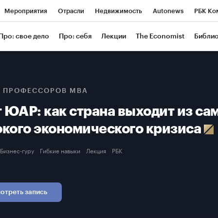
Мероприятия
Отрасли
Недвижимость
Autonews
РБК Ко
ание
РБК Курсы
РБК Life
Тренды
Визионеры
Националь
Про: свое дело
Про: себя
Лекции
The Economist
Библи
уб
Исследования
Кредитные рейтинги
Франшизы
Газета
Проверка контрагентов
Политика
Экономика
Бизнес
Техн
 ПРОФЕССОРОВ MBA
 ЮАР: как страна выходит из са
окого экономического кризиса
Бизнес-гуру
Гибкие навыки
Лекция
РБК
отреть запись