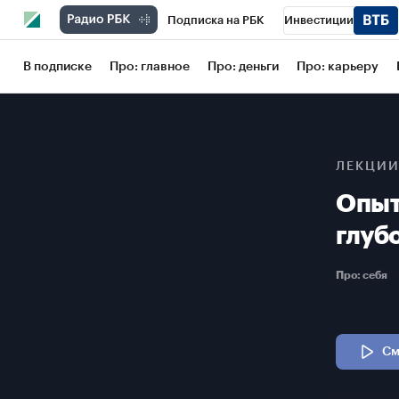
Подписка на РБК
Инвестиции
Школа управления РБК
РБК Образов
В подписке
Про: главное
Про: деньги
Про: карьеру
РБК Бизнес-среда
Дискуссионный кл
Конференции СПб
Спецпроекты
ЛЕКЦИИ
Рынок наличной валюты
Опыт
глуб
Про: себя
См