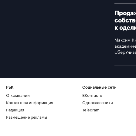
Продаж
собств
к сдел
Максим К
академиче
СберУнив
РБК
Социальные сети
О компании
ВКонтакте
Контактная информация
Одноклассники
Редакция
Telegram
Размещение рекламы