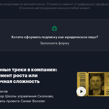
а продлевается автоматически. Стоимость зависит от
выбранного тарифног
Отключить автопродление можно в любой момент
Хотите оформить подписку как юридическое лицо?
Заполните форму
ные треки в компании:
мент роста или
чная сложность
асов
ор Школы управления Сколково,
ель проекта Career Booster