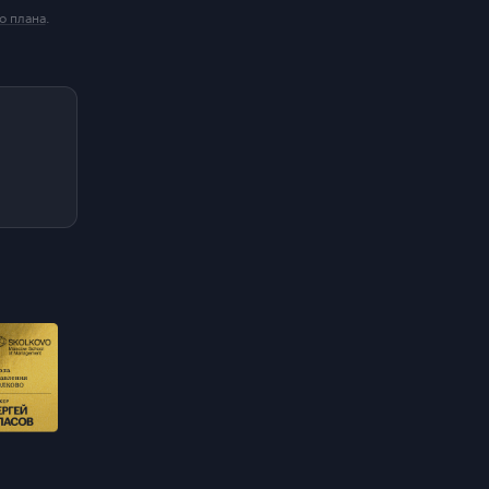
о плана
.