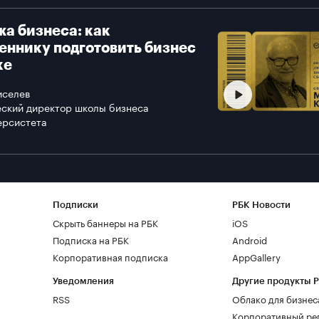
а бизнеса: как
еннику подготовить бизнес
ке
иселев
ский директор школы бизнеса
ерсистета
Подписки
РБК Новости
Скрыть баннеры на РБК
iOS
Подписка на РБК
Android
Корпоративная подписка
AppGallery
Уведомления
Другие продукты 
RSS
Облако для бизнес
Корпоративный ре