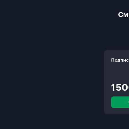
См
Подпис
1 5