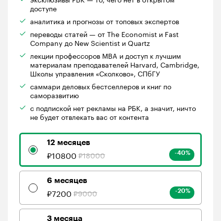
доступе
аналитика и прогнозы от топовых экспертов
переводы статей — от The Economist и Fast
Company до New Scientist и Quartz
лекции профессоров MBA и доступ к лучшим
материалам преподавателей Harvard, Cambridge,
Школы управления «Сколково», СПбГУ
саммари деловых бестселлеров и книг по
саморазвитию
с подпиской нет рекламы на РБК, а значит, ничто
не будет отвлекать вас от контента
12 месяцев
₽
10800
₽
18000
-40
%
6 месяцев
₽
7200
₽
9000
-20
%
3 месяца