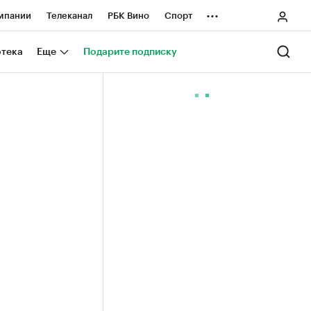
...
мпании
Телеканал
РБК Вино
Спорт
ные проекты
Город
Стиль
Крипто
отека
Еще
Подарите подписку
Спецпроекты СПб
ологии и медиа
Финансы