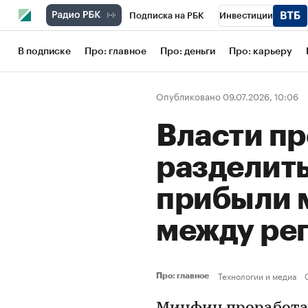
Подписка на РБК
Инвестиции
Школа управления РБК
РБК Образов
В подписке
Про: главное
Про: деньги
Про: карьеру
РБК Бизнес-среда
Дискуссионный кл
Опубликовано 09.07.2026, 10:06
Конференции СПб
Спецпроекты
Власти п
Рынок наличной валюты
разделить
прибыли 
между ре
Технологии и медиа
Про: главное