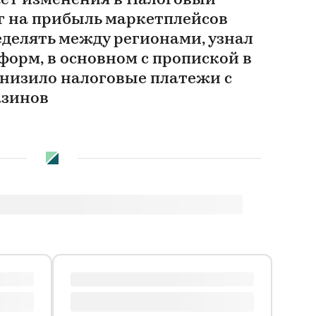
ет изменения в Налоговый
ог на прибыль маркетплейсов
делять между регионами, узнал
форм, в основном с пропиской в
снизило налоговые платежи с
азинов