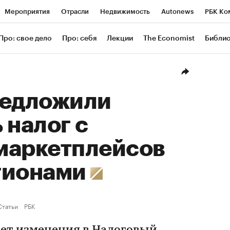
Мероприятия
Отрасли
Недвижимость
Autonews
РБК Ко
ание
РБК Курсы
РБК Life
Тренды
Визионеры
Националь
Про: свое дело
Про: себя
Лекции
The Economist
Библи
уб
Исследования
Кредитные рейтинги
Франшизы
Газета
Проверка контрагентов
Политика
Экономика
Бизнес
Техн
редложили
 налог с
маркетплейсов
гионами
Статьи
РБК