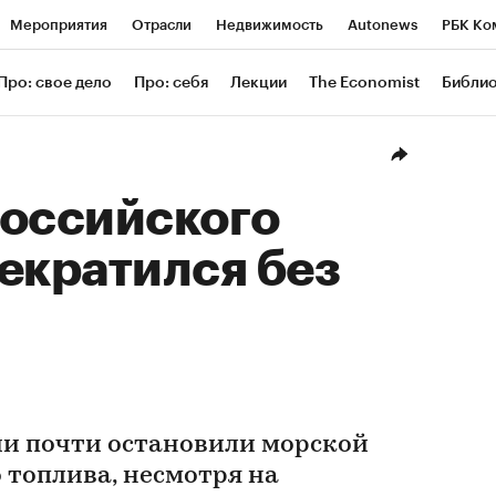
Мероприятия
Отрасли
Недвижимость
Autonews
РБК Ко
ание
РБК Курсы
РБК Life
Тренды
Визионеры
Националь
Про: свое дело
Про: себя
Лекции
The Economist
Библи
уб
Исследования
Кредитные рейтинги
Франшизы
Газета
Проверка контрагентов
Политика
Экономика
Бизнес
Техн
российского
екратился без
и почти остановили морской
 топлива, несмотря на