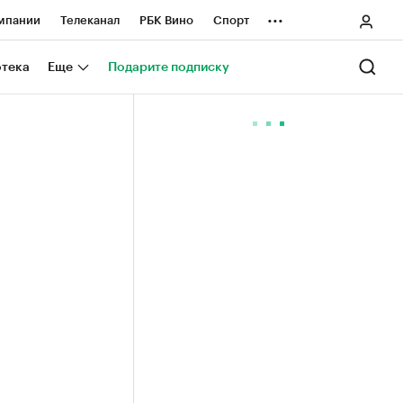
...
мпании
Телеканал
РБК Вино
Спорт
ные проекты
Город
Стиль
Крипто
отека
Еще
Подарите подписку
Спецпроекты СПб
ологии и медиа
Финансы