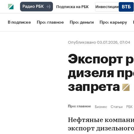
Подписка на РБК
Инвестиции
Школа управления РБК
РБК Образов
В подписке
Про: главное
Про: деньги
Про: карьеру
РБК Бизнес-среда
Дискуссионный кл
Опубликовано 03.07.2026, 07:04
Конференции СПб
Спецпроекты
Экспорт 
Рынок наличной валюты
дизеля пр
запрета
Бизнес
Статьи
РБК
Про: главное
Нефтяные компани
экспорт дизельного