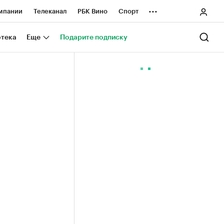
...
мпании
Телеканал
РБК Вино
Спорт
ные проекты
Город
Стиль
Крипто
отека
Еще
Подарите подписку
Спецпроекты СПб
ологии и медиа
Финансы