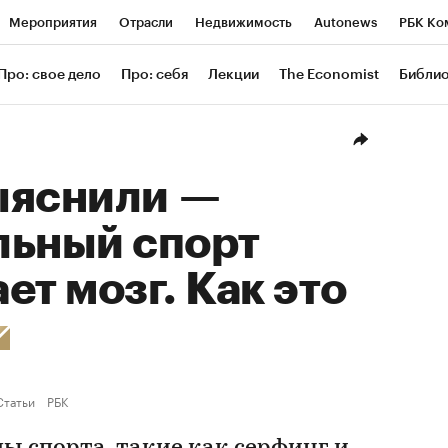
Мероприятия
Отрасли
Недвижимость
Autonews
РБК Ко
ание
РБК Курсы
РБК Life
Тренды
Визионеры
Националь
Про: свое дело
Про: себя
Лекции
The Economist
Библи
уб
Исследования
Кредитные рейтинги
Франшизы
Газета
Проверка контрагентов
Политика
Экономика
Бизнес
Техн
ыяснили —
льный спорт
ет мозг. Как это
Статьи
РБК