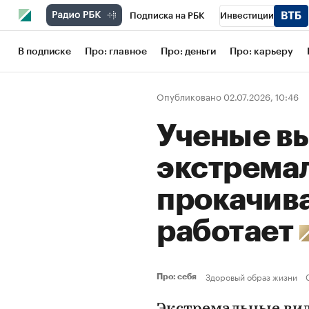
Подписка на РБК
Инвестиции
Школа управления РБК
РБК Образов
В подписке
Про: главное
Про: деньги
Про: карьеру
РБК Бизнес-среда
Дискуссионный кл
Опубликовано 02.07.2026, 10:46
Конференции СПб
Спецпроекты
Ученые в
Рынок наличной валюты
экстрема
прокачива
работает
Здоровый образ жизни
Про: себя