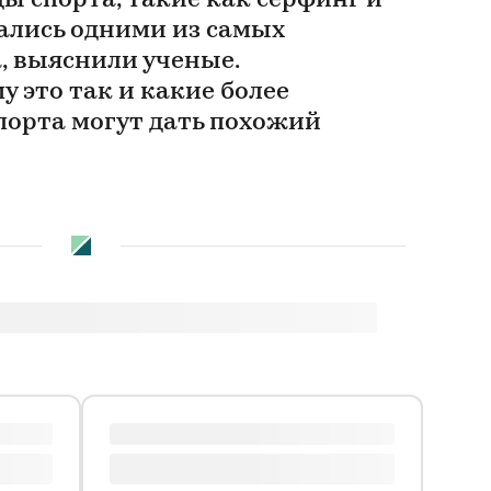
ы спорта, такие как серфинг и
зались одними из самых
, выяснили ученые.
у это так и какие более
порта могут дать похожий