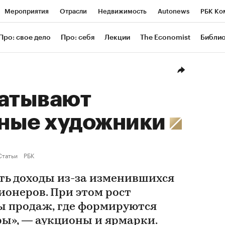
Мероприятия
Отрасли
Недвижимость
Autonews
РБК Ко
ание
РБК Курсы
РБК Life
Тренды
Визионеры
Националь
Про: свое дело
Про: себя
Лекции
The Economist
Библи
уб
Исследования
Кредитные рейтинги
Франшизы
Газета
Проверка контрагентов
Политика
Экономика
Бизнес
Техн
батывают
ные художники
Статьи
РБК
ять доходы из-за изменившихся
онеров. При этом рост
 продаж, где формируются
ы», — аукционы и ярмарки.