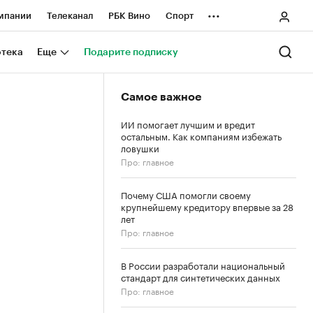
...
мпании
Телеканал
РБК Вино
Спорт
ные проекты
Город
Стиль
Крипто
отека
Еще
Подарите подписку
Спецпроекты СПб
Самое важное
ологии и медиа
Финансы
ИИ помогает лучшим и вредит
остальным. Как компаниям избежать
ловушки
Про: главное
Почему США помогли своему
крупнейшему кредитору впервые за 28
лет
Про: главное
В России разработали национальный
стандарт для синтетических данных
Про: главное