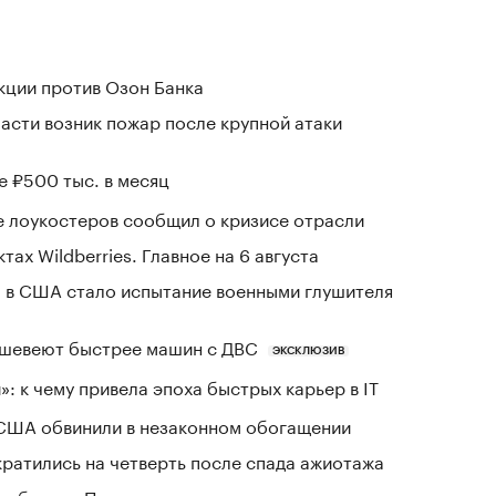
кции против Озон Банка
асти возник пожар после крупной атаки
е ₽500 тыс. в месяц
е лоукостеров сообщил о кризисе отрасли
тах Wildberries. Главное на 6 августа
 в США стало испытание военными глушителя
шевеют быстрее машин с ДВС
ЭКСКЛЮЗИВ
: к чему привела эпоха быстрых карьер в IT
 США обвинили в незаконном обогащении
кратились на четверть после спада ажиотажа
собрании Пентагона после «гневного звонка»