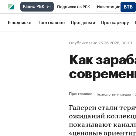
Подписка на РБК
Инвестиции
Школа управления РБК
РБК Образов
В подписке
Про: главное
Про: деньги
Про: карьеру
РБК Бизнес-среда
Дискуссионный кл
Опубликовано 25.06.2026, 08:01
Конференции СПб
Спецпроекты
Как зара
Рынок наличной валюты
современ
Технологии и медиа
Про: главное
Галереи стали тер
ожиданий коллекци
показывают каналы
«ценовые ориентир