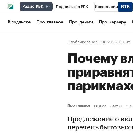
Подписка на РБК
Инвестиции
Школа управления РБК
РБК Образов
В подписке
Про: главное
Про: деньги
Про: карьеру
РБК Бизнес-среда
Дискуссионный кл
Опубликовано 25.06.2026, 00:02
Конференции СПб
Спецпроекты
Почему вл
Рынок наличной валюты
приравнят
парикмах
Бизнес
Статьи
РБК
Про: главное
Предложение о вкл
перечень бытовых н