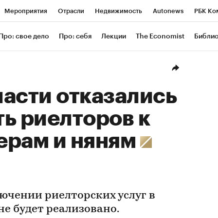
Мероприятия
Отрасли
Недвижимость
Autonews
РБК Ко
ание
РБК Курсы
РБК Life
Тренды
Визионеры
Националь
Про: свое дело
Про: себя
Лекции
The Economist
Библи
уб
Исследования
Кредитные рейтинги
Франшизы
Газета
Проверка контрагентов
Политика
Экономика
Бизнес
Техн
асти отказались
ь риелторов к
ерам и няням
ючении риелторских услуг в
е будет реализовано.