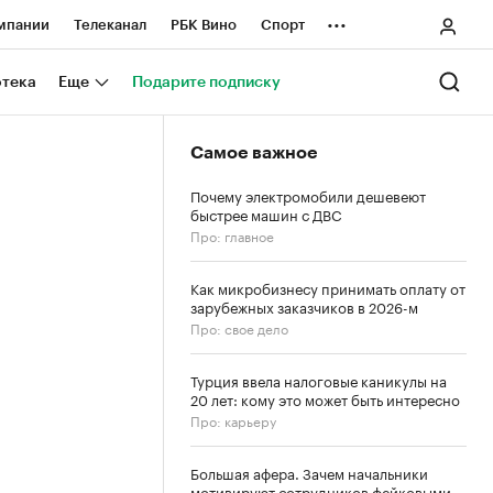
...
мпании
Телеканал
РБК Вино
Спорт
ные проекты
Город
Стиль
Крипто
отека
Еще
Подарите подписку
Спецпроекты СПб
Самое важное
ологии и медиа
Финансы
Почему электромобили дешевеют
быстрее машин с ДВС
Про: главное
Как микробизнесу принимать оплату от
зарубежных заказчиков в 2026-м
Про: свое дело
Турция ввела налоговые каникулы на
20 лет: кому это может быть интересно
Про: карьеру
Большая афера. Зачем начальники
мотивируют сотрудников фейковыми