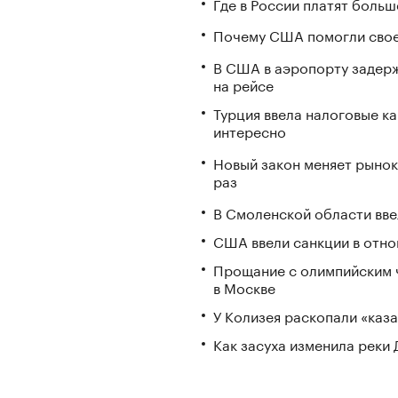
Где в России платят больш
Почему США помогли свое
В США в аэропорту задерж
на рейсе
Турция ввела налоговые ка
интересно
Новый закон меняет рынок
раз
В Смоленской области вв
США ввели санкции в отно
Прощание с олимпийским 
в Москве
У Колизея раскопали «ка
Как засуха изменила реки 