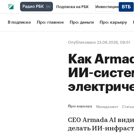
Подписка на РБК
Инвестиции
Школа управления РБК
РБК Образов
В подписке
Про: главное
Про: деньги
Про: карьеру
РБК Бизнес-среда
Дискуссионный кл
Опубликовано 23.06.2026, 09:51
Конференции СПб
Спецпроекты
Как Armad
Рынок наличной валюты
ИИ-систем
электриче
Менеджмент
Статьи
Про: карьеру
СЕО Armada AI види
делать ИИ-инфраст