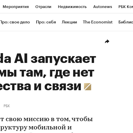
Мероприятия
Отрасли
Недвижимость
Autonews
РБК Ко
ание
РБК Курсы
РБК Life
Тренды
Визионеры
Националь
Про: свое дело
Про: себя
Лекции
The Economist
Библи
уб
Исследования
Кредитные рейтинги
Франшизы
Газета
Проверка контрагентов
Политика
Экономика
Бизнес
Техн
a AI запускает
ы там, где нет
ства и связи
РБК
т свою миссию в том, чтобы
руктуру мобильной и