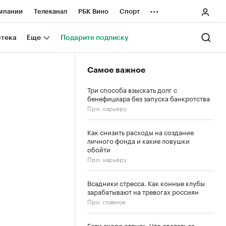
...
мпании
Телеканал
РБК Вино
Спорт
ные проекты
Город
Стиль
Крипто
отека
Еще
Подарите подписку
Спецпроекты СПб
Самое важное
ологии и медиа
Финансы
Три способа взыскать долг с
бенефициара без запуска банкротства
Про: карьеру
Как снизить расходы на создание
личного фонда и какие ловушки
обойти
Про: карьеру
Всадники стресса. Как конные клубы
зарабатывают на тревогах россиян
Про: главное
Если скоро отпуск. Что сделать за