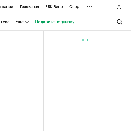
...
мпании
Телеканал
РБК Вино
Спорт
ные проекты
Город
Стиль
Крипто
отека
Еще
Подарите подписку
Спецпроекты СПб
ологии и медиа
Финансы