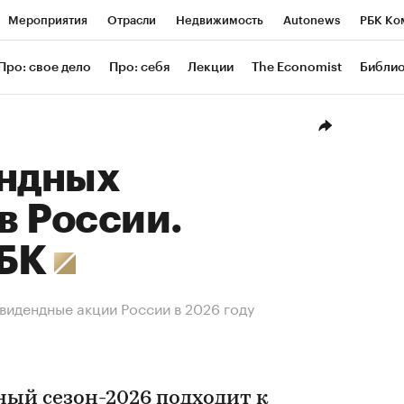
Мероприятия
Отрасли
Недвижимость
Autonews
РБК Ко
ание
РБК Курсы
РБК Life
Тренды
Визионеры
Националь
Про: свое дело
Про: себя
Лекции
The Economist
Библи
уб
Исследования
Кредитные рейтинги
Франшизы
Газета
Проверка контрагентов
Политика
Экономика
Бизнес
Техн
ендных
в России.
РБК
видендные акции России в 2026 году
ый сезон-2026 подходит к