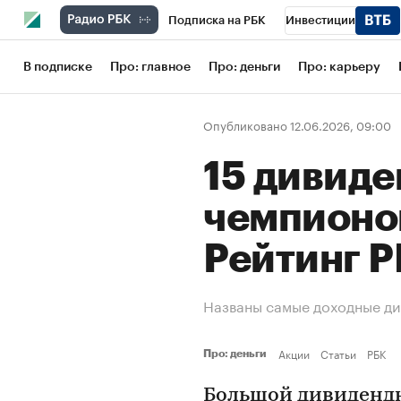
Подписка на РБК
Инвестиции
Школа управления РБК
РБК Образов
В подписке
Про: главное
Про: деньги
Про: карьеру
РБК Бизнес-среда
Дискуссионный кл
Опубликовано 12.06.2026, 09:00
Конференции СПб
Спецпроекты
15 дивид
Рынок наличной валюты
чемпионо
Рейтинг 
Названы самые доходные ди
Акции
Статьи
РБК
Про: деньги
Большой дивидендн