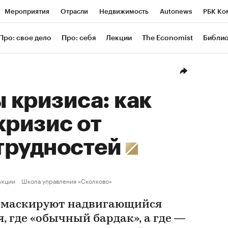
Мероприятия
Отрасли
Недвижимость
Autonews
РБК Ко
ание
РБК Курсы
РБК Life
Тренды
Визионеры
Националь
Про: свое дело
Про: себя
Лекции
The Economist
Библи
уб
Исследования
Кредитные рейтинги
Франшизы
Газета
Проверка контрагентов
Политика
Экономика
Бизнес
Техн
 кризиса: как
кризис от
трудностей
укции
Школа управления «Сколково»
й маскируют надвигающийся
я, где «обычный бардак», а где —