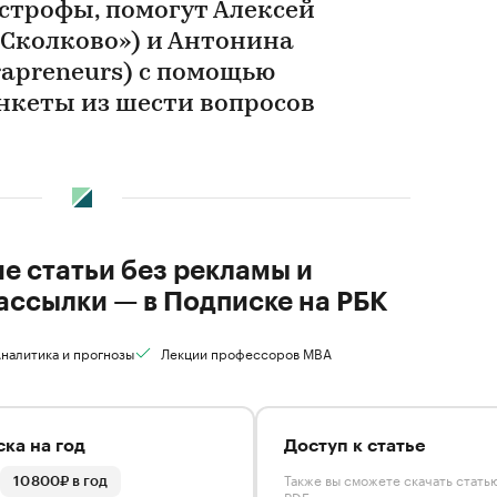
строфы, помогут Алексей
Сколково») и Антонина
rapreneurs) с помощью
нкеты из шести вопросов
ие статьи без рекламы и
ассылки — в Подписке на РБК
налитика и прогнозы
Лекции профессоров MBA
ка на год
Доступ к статье
Также вы сможете скачать стать
10 800₽ в год
PDF