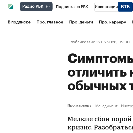
Подписка на РБК
Инвестиции
Школа управления РБК
РБК Образов
В подписке
Про: главное
Про: деньги
Про: карьеру
РБК Бизнес-среда
Дискуссионный кл
Опубликовано 16.06.2026, 09:30
Конференции СПб
Спецпроекты
Симптомы
Рынок наличной валюты
отличить 
обычных 
Менеджмент
Инстр
Про: карьеру
Мелкие сбои поро
кризис. Разобратьс