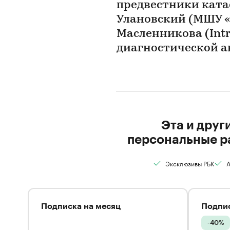
предвестники ката
Улановский (МШУ «
Масленникова (Int
диагностической а
Эта и друг
персональные р
Эксклюзивы РБК
А
Подписка на месяц
Подпис
-40%