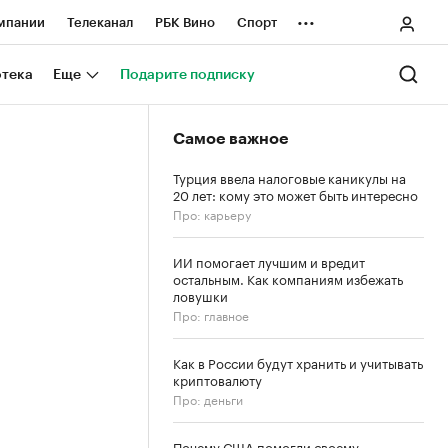
...
мпании
Телеканал
РБК Вино
Спорт
ные проекты
Город
Стиль
Крипто
отека
Еще
Подарите подписку
Спецпроекты СПб
Самое важное
ологии и медиа
Финансы
Турция ввела налоговые каникулы на
20 лет: кому это может быть интересно
Про: карьеру
ИИ помогает лучшим и вредит
остальным. Как компаниям избежать
ловушки
Про: главное
Как в России будут хранить и учитывать
криптовалюту
Про: деньги
Почему США помогли своему