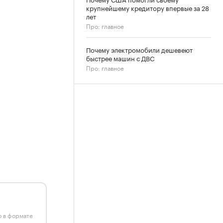
крупнейшему кредитору впервые за 28
лет
Про: главное
Почему электромобили дешевеют
быстрее машин с ДВС
Про: главное
ю в формате