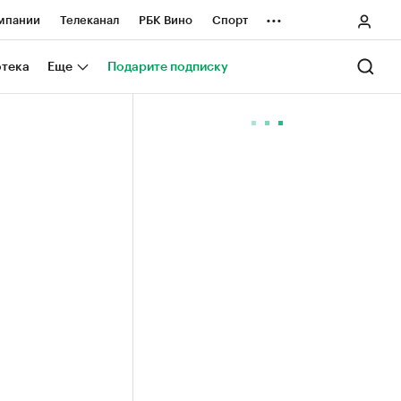
...
мпании
Телеканал
РБК Вино
Спорт
ные проекты
Город
Стиль
Крипто
отека
Еще
Подарите подписку
Спецпроекты СПб
ологии и медиа
Финансы