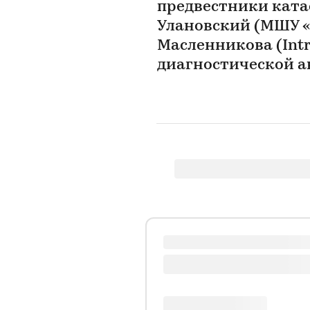
предвестники ката
Улановский (МШУ «
Масленникова (Int
диагностической а