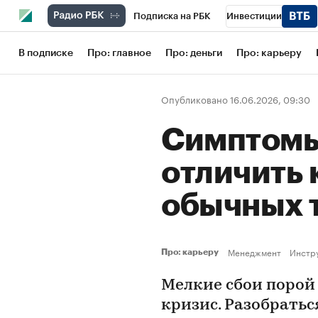
Подписка на РБК
Инвестиции
Школа управления РБК
РБК Образов
В подписке
Про: главное
Про: деньги
Про: карьеру
РБК Бизнес-среда
Дискуссионный кл
Опубликовано 16.06.2026, 09:30
Конференции СПб
Спецпроекты
Симптомы
Рынок наличной валюты
отличить 
обычных 
Менеджмент
Инстр
Про: карьеру
Мелкие сбои поро
кризис. Разобратьс