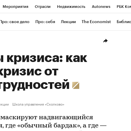
Мероприятия
Отрасли
Недвижимость
Autonews
РБК Ко
ание
РБК Курсы
РБК Life
Тренды
Визионеры
Националь
Про: свое дело
Про: себя
Лекции
The Economist
Библи
уб
Исследования
Кредитные рейтинги
Франшизы
Газета
Проверка контрагентов
Политика
Экономика
Бизнес
Техн
 кризиса: как
кризис от
трудностей
укции
Школа управления «Сколково»
й маскируют надвигающийся
я, где «обычный бардак», а где —