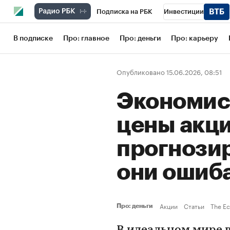
Подписка на РБК
Инвестиции
Школа управления РБК
РБК Образов
В подписке
Про: главное
Про: деньги
Про: карьеру
РБК Бизнес-среда
Дискуссионный кл
Опубликовано 15.06.2026, 08:51
Конференции СПб
Спецпроекты
Экономист
Рынок наличной валюты
цены акц
прогнози
они ошиб
Акции
Статьи
The E
Про: деньги