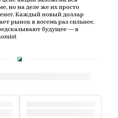
 цене акций заложена вся
, но на деле же их просто
денег. Каждый новый доллар
ет рынок в восемь раз сильнее.
редсказывают будущее — в
nomist