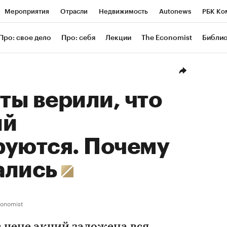
Мероприятия
Отрасли
Недвижимость
Autonews
РБК Ко
ание
РБК Курсы
РБК Life
Тренды
Визионеры
Националь
Про: свое дело
Про: себя
Лекции
The Economist
Библи
уб
Исследования
Кредитные рейтинги
Франшизы
Газета
Проверка контрагентов
Политика
Экономика
Бизнес
Техн
ы верили, что
ий
руются. Почему
ались
conomist