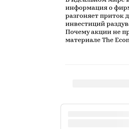
В идеальном мире в
информация о фирме
разгоняет приток 
инвестиций раздува
Почему акции не п
материале The Eco