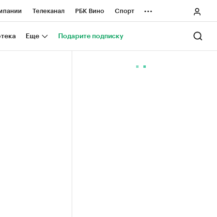
...
мпании
Телеканал
РБК Вино
Спорт
ные проекты
Город
Стиль
Крипто
отека
Еще
Подарите подписку
Спецпроекты СПб
ологии и медиа
Финансы