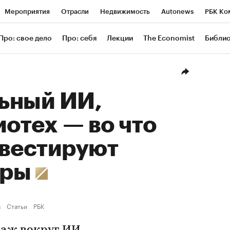
Мероприятия
Отрасли
Недвижимость
Autonews
РБК Ко
ание
РБК Курсы
РБК Life
Тренды
Визионеры
Националь
Про: свое дело
Про: себя
Лекции
The Economist
Библи
уб
Исследования
Кредитные рейтинги
Франшизы
Газета
Проверка контрагентов
Политика
Экономика
Бизнес
Техн
ьный ИИ,
иотех — во что
нвестируют
еры
ы
Статьи
РБК