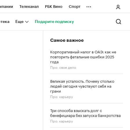
...
мпании
Телеканал
РБК Вино
Спорт
ные проекты
Город
Стиль
Крипто
отека
Еще
Подарите подписку
Спецпроекты СПб
Самое важное
ологии и медиа
Финансы
Корпоративный налог в ОАЭ: как не
повторить фатальные ошибки 2025
года
Про: свое дело
Великая усталость. Почему столько
людей сегодня чувствуют себя на
грани
Про: карьеру
Три способа взыскать долг с
бенефициара без запуска банкротства
Про: карьеру