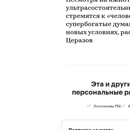
Несмотря на ажиот
ультрасостоятельн
стремятся к «чело
супербогатые дума
новых условиях, р
Церазов
Эта и друг
персональные р
Эксклюзивы РБК
А