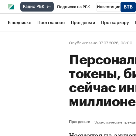
Подписка на РБК
Инвестиции
Школа управления РБК
РБК Образов
В подписке
Про: главное
Про: деньги
Про: карьеру
РБК Бизнес-среда
Дискуссионный кл
Опубликовано 07.07.2026, 08:00
Конференции СПб
Спецпроекты
Персонал
Рынок наличной валюты
токены, б
сейчас и
миллион
Экономические тренд
Про: деньги