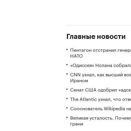
Главные новости
Пентагон отстранил генер
НАТО
«Одиссея» Нолана собрала
CNN узнал, как высший во
Ираном
Сенат США одобрил «адск
The Atlantic узнал, что о
Сооснователь Wikipedia н
Великая усталость. Почем
грани