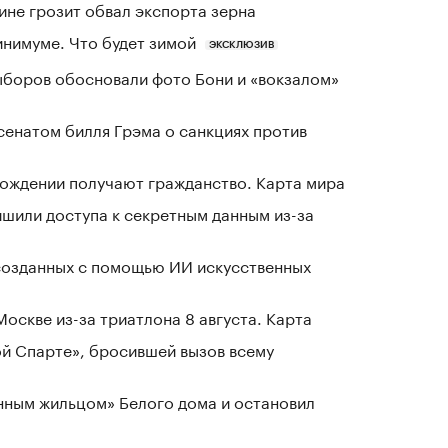
ине грозит обвал экспорта зерна
инимуме. Что будет зимой
ЭКСКЛЮЗИВ
выборов обосновали фото Бони и «вокзалом»
сенатом билля Грэма о санкциях против
 рождении получают гражданство. Карта мира
шили доступа к секретным данным из-за
созданных с помощью ИИ искусственных
оскве из-за триатлона 8 августа. Карта
ой Спарте», бросившей вызов всему
нным жильцом» Белого дома и остановил