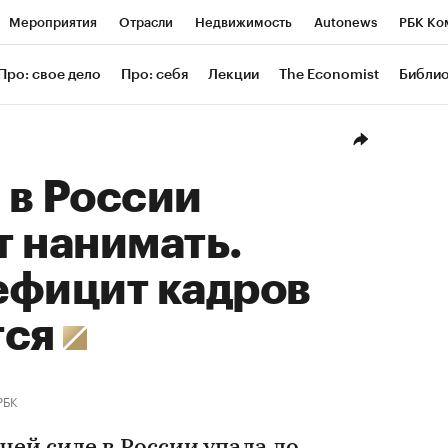
Мероприятия
Отрасли
Недвижимость
Autonews
РБК Ко
ание
РБК Курсы
РБК Life
Тренды
Визионеры
Националь
Про: свое дело
Про: себя
Лекции
The Economist
Библи
уб
Исследования
Кредитные рейтинги
Франшизы
Газета
Проверка контрагентов
Политика
Экономика
Бизнес
Техн
 в России
 нанимать.
ефицит кадров
тся
РБК