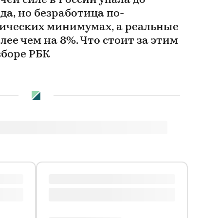
чей силе в России упала до
да, но безработица по-
ических минимумах, а реальные
лее чем на 8%. Что стоит за этим
зборе РБК