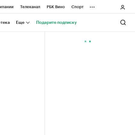
...
мпании
Телеканал
РБК Вино
Спорт
ные проекты
Город
Стиль
Крипто
отека
Еще
Подарите подписку
Спецпроекты СПб
ологии и медиа
Финансы