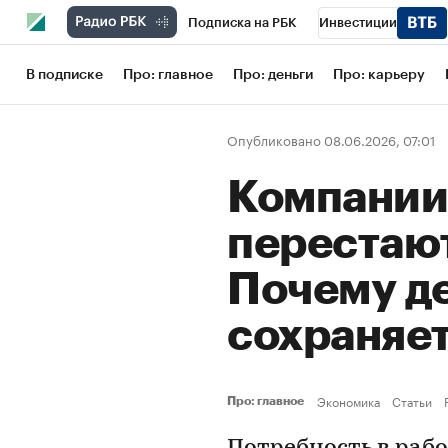
Подписка на РБК
Инвестиции
Школа управления РБК
РБК Образов
В подписке
Про: главное
Про: деньги
Про: карьеру
РБК Бизнес-среда
Дискуссионный кл
Опубликовано 08.06.2026, 07:01
Конференции СПб
Спецпроекты
Компании
Рынок наличной валюты
перестают
Почему д
сохраняе
Экономика
Статьи
Про: главное