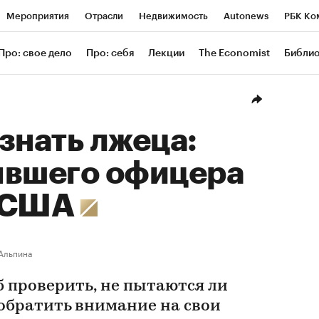
Мероприятия
Отрасли
Недвижимость
Autonews
РБК Ко
ание
РБК Курсы
РБК Life
Тренды
Визионеры
Националь
Про: свое дело
Про: себя
Лекции
The Economist
Библи
уб
Исследования
Кредитные рейтинги
Франшизы
Газета
Проверка контрагентов
Политика
Экономика
Бизнес
Техн
знать лжеца:
ывшего офицера
и США
Альпина
б проверить, не пытаются ли
 обратить внимание на свои