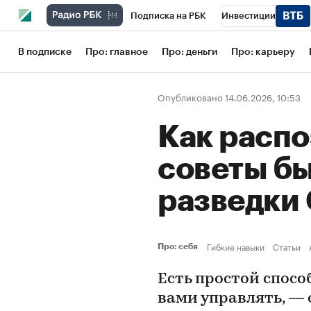
Подписка на РБК
Инвестиции
Школа управления РБК
РБК Образов
В подписке
Про: главное
Про: деньги
Про: карьеру
РБК Бизнес-среда
Дискуссионный кл
Опубликовано 14.06.2026, 10:53
Конференции СПб
Спецпроекты
Как распо
Рынок наличной валюты
советы б
разведк
Гибкие навыки
Статьи
Про: себя
Есть простой спосо
вами управлять, —