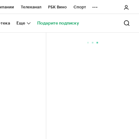
...
мпании
Телеканал
РБК Вино
Спорт
ные проекты
Город
Стиль
Крипто
отека
Еще
Подарите подписку
Спецпроекты СПб
ологии и медиа
Финансы