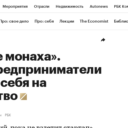
Мероприятия
Отрасли
Недвижимость
Autonews
РБК Ко
ание
РБК Курсы
РБК Life
Тренды
Визионеры
Националь
Про: свое дело
Про: себя
Лекции
The Economist
Библи
уб
Исследования
Кредитные рейтинги
Франшизы
Газета
Проверка контрагентов
Политика
Экономика
Бизнес
Техн
 монаха».
редприниматели
себя на
тво
и
РБК