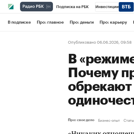
Подписка на РБК
Инвестиции
Школа управления РБК
РБК Образов
В подписке
Про: главное
Про: деньги
Про: карьеру
РБК Бизнес-среда
Дискуссионный кл
Опубликовано 06.06.2026, 09:58
Конференции СПб
Спецпроекты
В «режиме
Рынок наличной валюты
Почему п
обрекают 
одиночес
Бизнес-опыт
Стать
Про: свое дело