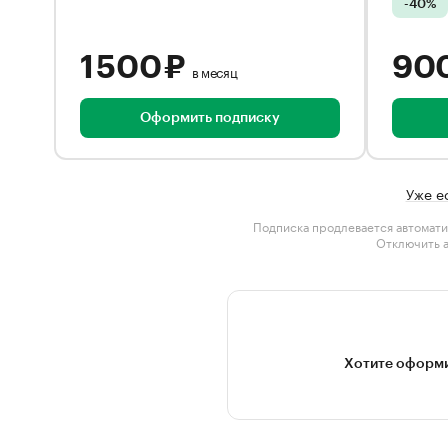
-40%
1 500 ₽
90
в месяц
Оформить подписку
Уже е
Подписка продлевается автомати
Отключить 
Хотите оформи