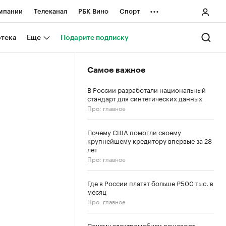
...
мпании
Телеканал
РБК Вино
Спорт
ные проекты
Город
Стиль
Крипто
отека
Еще
Подарите подписку
Спецпроекты СПб
Самое важное
ологии и медиа
Финансы
В России разработали национальный
стандарт для синтетических данных
Про: главное
Почему США помогли своему
крупнейшему кредитору впервые за 28
лет
Про: главное
Где в России платят больше ₽500 тыс. в
месяц
Про: главное
Почему электромобили дешевеют