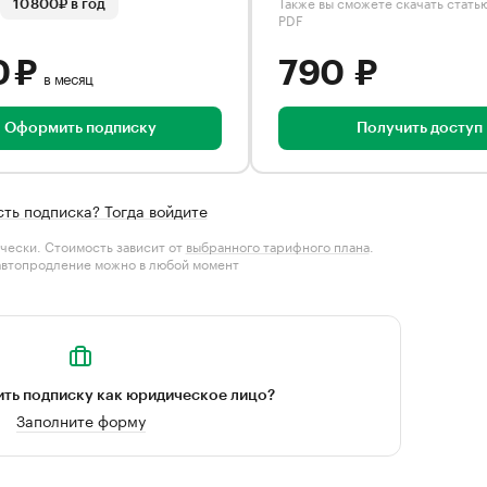
Также вы сможете скачать стать
10 800₽ в год
PDF
0 ₽
790 ₽
в месяц
Оформить подписку
Получить доступ
сть подписка? Тогда войдите
чески. Стоимость зависит от
выбранного тарифного плана
.
автопродление можно в любой момент
ть подписку как юридическое лицо?
Заполните форму