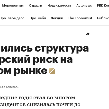
Мероприятия
Отрасли
Недвижимость
Autonews
РБК Ко
ание
РБК Курсы
РБК Life
Тренды
Визионеры
Националь
Про: свое дело
Про: себя
Лекции
The Economist
Библи
уб
Исследования
Кредитные рейтинги
Франшизы
Газета
Проверка контрагентов
Политика
Экономика
Бизнес
Техн
ились структура
рский риск на
ом рынке
льфа-Капитал»
ледние годы стал во многом
зидентов снизилась почти до