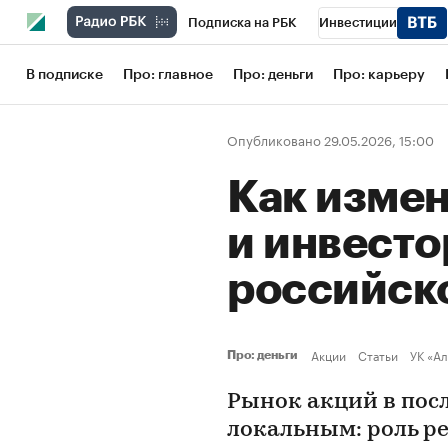
Подписка на РБК
Инвестиции
Школа управления РБК
РБК Образов
В подписке
Про: главное
Про: деньги
Про: карьеру
РБК Бизнес-среда
Дискуссионный кл
Опубликовано 29.05.2026, 15:00
Конференции СПб
Спецпроекты
Как измен
Рынок наличной валюты
и инвесто
российск
Акции
Статьи
УК «А
Про: деньги
Рынок акций в пос
локальным: роль ре