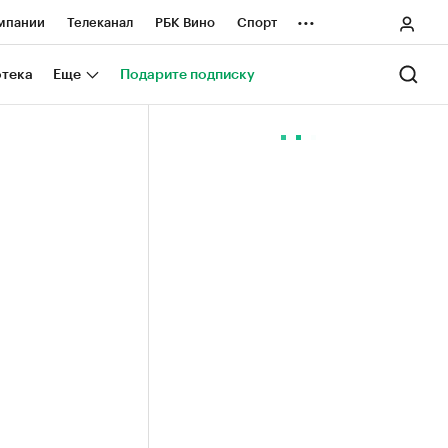
...
мпании
Телеканал
РБК Вино
Спорт
ные проекты
Город
Стиль
Крипто
отека
Еще
Подарите подписку
Спецпроекты СПб
ологии и медиа
Финансы