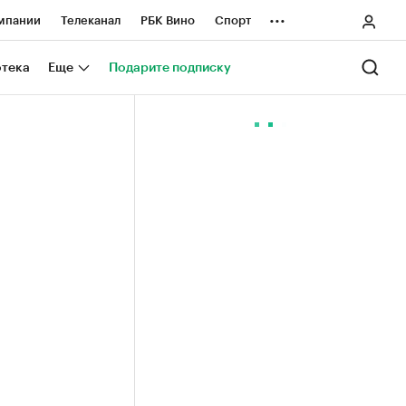
...
мпании
Телеканал
РБК Вино
Спорт
ные проекты
Город
Стиль
Крипто
отека
Еще
Подарите подписку
Спецпроекты СПб
ологии и медиа
Финансы