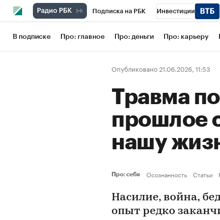
Подписка на РБК
Инвестиции
Школа управления РБК
РБК Образов
В подписке
Про: главное
Про: деньги
Про: карьеру
РБК Бизнес-среда
Дискуссионный кл
Опубликовано 21.06.2026, 11:53
Конференции СПб
Спецпроекты
Травма по
Рынок наличной валюты
прошлое с
нашу жиз
Осознанность
Статьи
Про: себя
Насилие, война, бе
опыт редко заканч