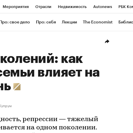
Мероприятия
Отрасли
Недвижимость
Autonews
РБК Ко
ание
РБК Курсы
РБК Life
Тренды
Визионеры
Националь
Про: свое дело
Про: себя
Лекции
The Economist
Библи
уб
Исследования
Кредитные рейтинги
Франшизы
Газета
Проверка контрагентов
Политика
Экономика
Бизнес
Техн
колений: как
емьи влияет на
нь
Купрум
дность, репрессии — тяжелый
ивается на одном поколении.