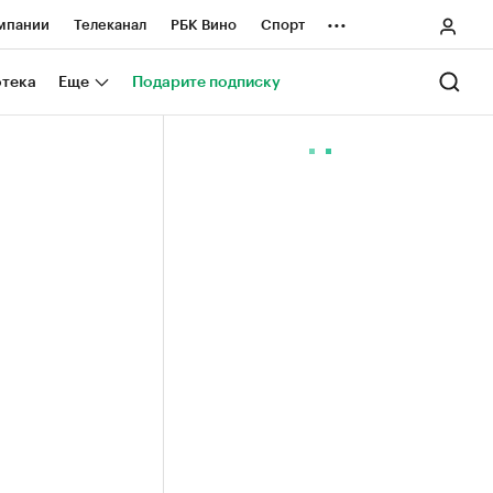
...
мпании
Телеканал
РБК Вино
Спорт
ные проекты
Город
Стиль
Крипто
отека
Еще
Подарите подписку
Спецпроекты СПб
ологии и медиа
Финансы