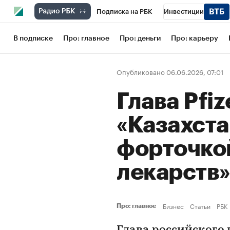
Подписка на РБК
Инвестиции
Школа управления РБК
РБК Образов
В подписке
Про: главное
Про: деньги
Про: карьеру
РБК Бизнес-среда
Дискуссионный кл
Опубликовано 06.06.2026, 07:01
Конференции СПб
Спецпроекты
Глава Pfiz
Рынок наличной валюты
«Казахста
форточко
лекарств
Бизнес
Статьи
РБК
Про: главное