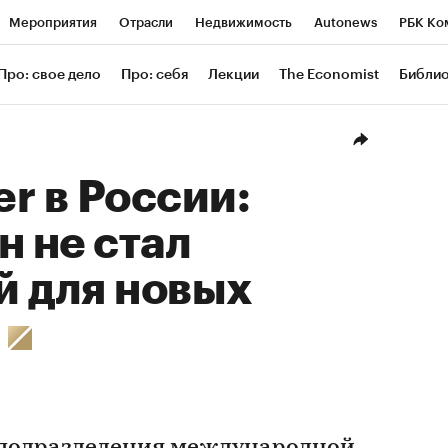
Мероприятия
Отрасли
Недвижимость
Autonews
РБК Ко
ание
РБК Курсы
РБК Life
Тренды
Визионеры
Националь
Про: свое дело
Про: себя
Лекции
The Economist
Библи
уб
Исследования
Кредитные рейтинги
Франшизы
Газета
Проверка контрагентов
Политика
Экономика
Бизнес
Техн
er в России:
н не стал
й для новых
»