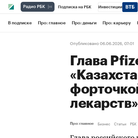
Подписка на РБК
Инвестиции
Школа управления РБК
РБК Образов
В подписке
Про: главное
Про: деньги
Про: карьеру
РБК Бизнес-среда
Дискуссионный кл
Опубликовано 06.06.2026, 07:01
Конференции СПб
Спецпроекты
Глава Pfiz
Рынок наличной валюты
«Казахста
форточко
лекарств
Бизнес
Статьи
РБК
Про: главное