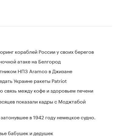
оринг кораблей России у своих берегов
 ночной атаке на Белгород
отником НПЗ Aramco в Джизане
дать Украине ракеты Patriot
 связь между кофе и здоровьем печени
месяцев показали кадры с Моджтабой
затонувшее в 1942 году немецкое судно.
овье бабушек и дедушек