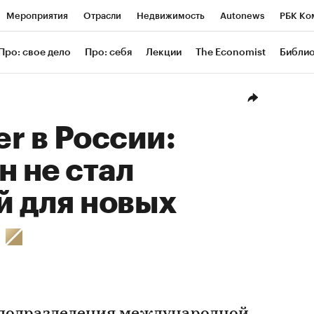
Мероприятия
Отрасли
Недвижимость
Autonews
РБК Ко
ание
РБК Курсы
РБК Life
Тренды
Визионеры
Националь
Про: свое дело
Про: себя
Лекции
The Economist
Библи
уб
Исследования
Кредитные рейтинги
Франшизы
Газета
Проверка контрагентов
Политика
Экономика
Бизнес
Техн
er в России:
н не стал
й для новых
»