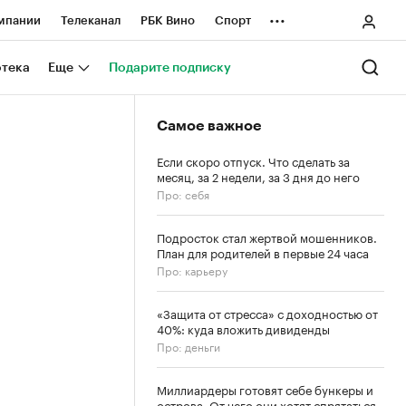
...
мпании
Телеканал
РБК Вино
Спорт
ные проекты
Город
Стиль
Крипто
отека
Еще
Подарите подписку
Спецпроекты СПб
Самое важное
ологии и медиа
Финансы
Если скоро отпуск. Что сделать за
месяц, за 2 недели, за 3 дня до него
Про: себя
Подросток стал жертвой мошенников.
План для родителей в первые 24 часа
Про: карьеру
«Защита от стресса» с доходностью от
40%: куда вложить дивиденды
Про: деньги
Миллиардеры готовят себе бункеры и
острова. От чего они хотят спрятаться