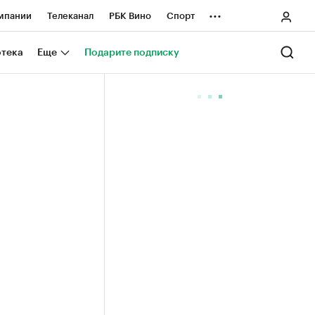
...
мпании
Телеканал
РБК Вино
Спорт
ные проекты
Город
Стиль
Крипто
отека
Еще
Подарите подписку
Спецпроекты СПб
ологии и медиа
Финансы