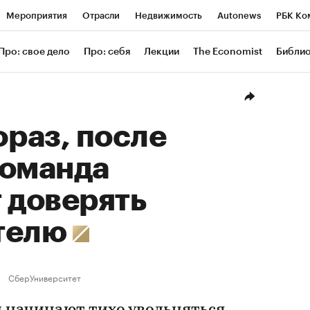
Мероприятия
Отрасли
Недвижимость
Autonews
РБК Ко
ание
РБК Курсы
РБК Life
Тренды
Визионеры
Националь
Про: свое дело
Про: себя
Лекции
The Economist
Библи
уб
Исследования
Кредитные рейтинги
Франшизы
Газета
Проверка контрагентов
Политика
Экономика
Бизнес
Техн
фраз, после
команда
 доверять
телю
СберУниверситет