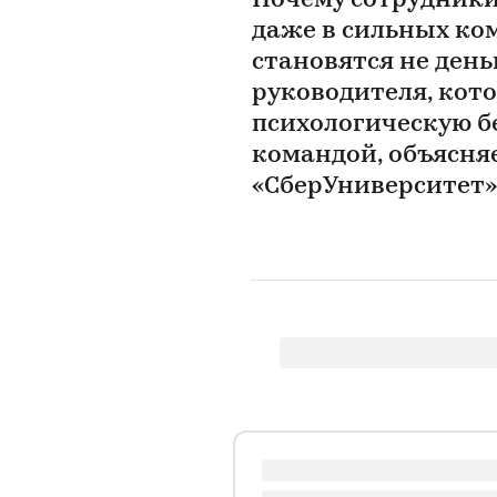
Почему сотрудники
даже в сильных ко
становятся не день
руководителя, кот
психологическую бе
командой, объясня
«СберУниверситет»