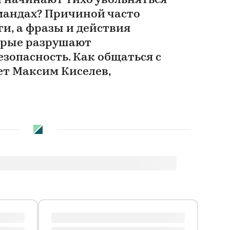
 начинают тихо увольняться
мандах? Причиной часто
ги, а фразы и действия
орые разрушают
зопасность. Как общаться с
ет Максим Киселев,