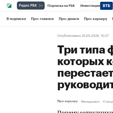
Подписка на РБК
Инвестиции
Школа управления РБК
РБК Образов
В подписке
Про: главное
Про: деньги
Про: карьеру
РБК Бизнес-среда
Дискуссионный кл
Опубликовано 25.05.2026, 10:27
Конференции СПб
Спецпроекты
Три типа 
Рынок наличной валюты
которых 
перестает
руководи
Менеджмент
Статьи
Про: карьеру