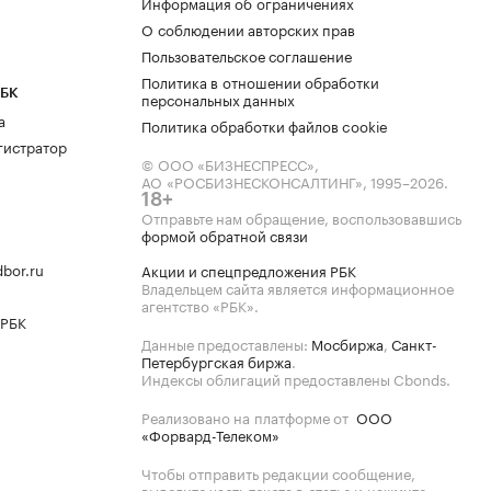
Информация об ограничениях
О соблюдении авторских прав
Пользовательское соглашение
Политика в отношении обработки
РБК
персональных данных
а
Политика обработки файлов cookie
гистратор
© ООО «БИЗНЕСПРЕСС»,
АО «РОСБИЗНЕСКОНСАЛТИНГ»,
1995–2026
.
18+
Отправьте нам обращение, воспользовавшись
формой обратной связи
bor.ru
Акции и спецпредложения РБК
Владельцем сайта является информационное
агентство «РБК».
 РБК
Данные предоставлены:
Мосбиржа
,
Санкт-
Петербургская биржа
.
Индексы облигаций предоставлены Cbonds.
Реализовано на платформе от
ООО
«Форвард-Телеком»
Чтобы отправить редакции сообщение,
выделите часть текста в статье и нажмите