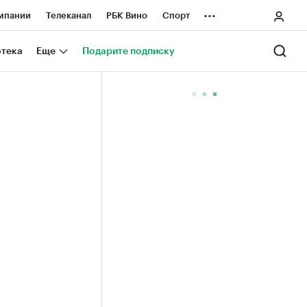
...
мпании
Телеканал
РБК Вино
Спорт
ные проекты
Город
Стиль
Крипто
отека
Еще
Подарите подписку
Спецпроекты СПб
ологии и медиа
Финансы