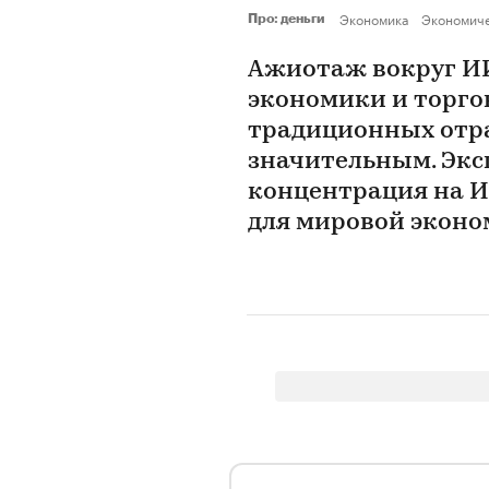
Экономика
Экономич
Про: деньги
Ажиотаж вокруг И
экономики и торгов
традиционных отрас
значительным. Экс
концентрация на И
для мировой экон