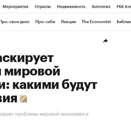
Мероприятия
Отрасли
Недвижимость
Autonews
РБК Ко
ание
РБК Курсы
РБК Life
Тренды
Визионеры
Националь
Про: свое дело
Про: себя
Лекции
The Economist
Библи
уб
Исследования
Кредитные рейтинги
Франшизы
Газета
Проверка контрагентов
Политика
Экономика
Бизнес
Техн
аскирует
 мировой
: какими будут
вия
кирует проблемы мировой экономики и