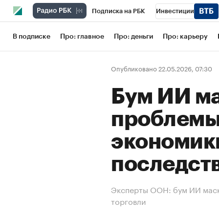
Подписка на РБК
Инвестиции
Школа управления РБК
РБК Образов
В подписке
Про: главное
Про: деньги
Про: карьеру
РБК Бизнес-среда
Дискуссионный кл
Опубликовано 22.05.2026, 07:30
Конференции СПб
Спецпроекты
Бум ИИ м
Рынок наличной валюты
проблемы
экономики
последст
Эксперты ООН: бум ИИ мас
торговли