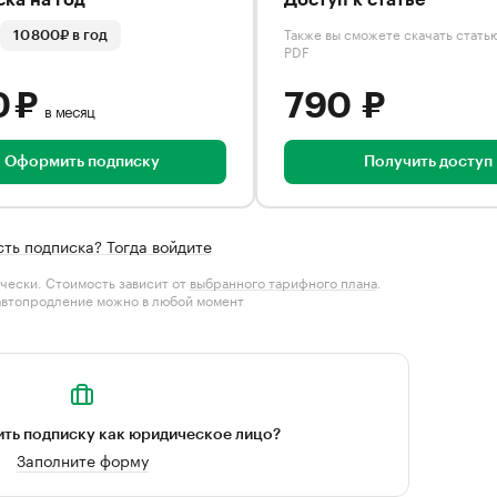
ка на год
Доступ к статье
Также вы сможете скачать стать
10 800₽ в год
PDF
0 ₽
790 ₽
в месяц
Оформить подписку
Получить доступ
сть подписка? Тогда войдите
чески. Стоимость зависит от
выбранного тарифного плана
.
автопродление можно в любой момент
ть подписку как юридическое лицо?
Заполните форму