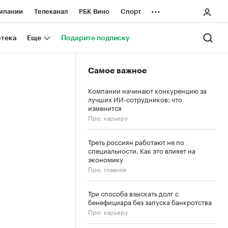
...
мпании
Телеканал
РБК Вино
Спорт
ные проекты
Город
Стиль
Крипто
отека
Еще
Подарите подписку
Спецпроекты СПб
Самое важное
ологии и медиа
Финансы
Компании начинают конкуренцию за
лучших ИИ-сотрудников: что
изменится
Про: карьеру
Треть россиян работают не по
специальности. Как это влияет на
экономику
Про: главное
Три способа взыскать долг с
бенефициара без запуска банкротства
Про: карьеру