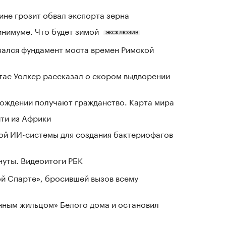
ине грозит обвал экспорта зерна
инимуме. Что будет зимой
ЭКСКЛЮЗИВ
зался фундамент моста времен Римской
ас Уолкер рассказал о скором выдворении
 рождении получают гражданство. Карта мира
йти из Африки
ой ИИ-системы для создания бактериофагов
нуты. Видеоитоги РБК
ой Спарте», бросившей вызов всему
нным жильцом» Белого дома и остановил