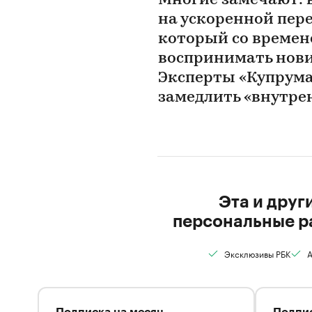
Многие замечают: 
на ускоренной пере
который со времен
воспринимать новиз
Эксперты «Купрума
замедлить «внутре
Эта и друг
персональные р
Эксклюзивы РБК
А