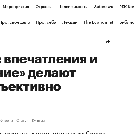
Мероприятия
Отрасли
Недвижимость
Autonews
РБК Ко
ание
РБК Курсы
РБК Life
Тренды
Визионеры
Националь
Про: свое дело
Про: себя
Лекции
The Economist
Библи
уб
Исследования
Кредитные рейтинги
Франшизы
Газета
Проверка контрагентов
Политика
Экономика
Бизнес
Техн
 впечатления и
ние» делают
бъективно
обности
Статьи
Купрум