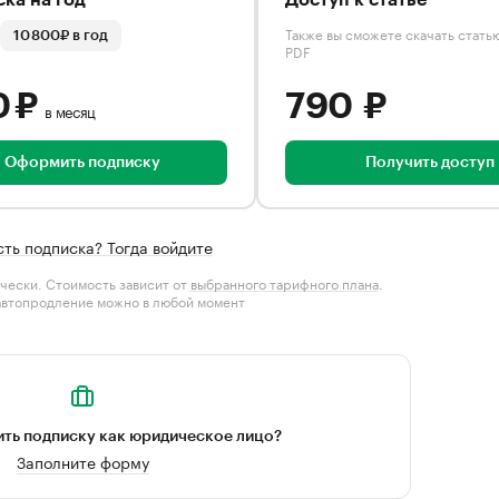
ка на год
Доступ к статье
Также вы сможете скачать стать
10 800₽ в год
PDF
0 ₽
790 ₽
в месяц
Оформить подписку
Получить доступ
сть подписка? Тогда войдите
чески. Стоимость зависит от
выбранного тарифного плана
.
автопродление можно в любой момент
ть подписку как юридическое лицо?
Заполните форму