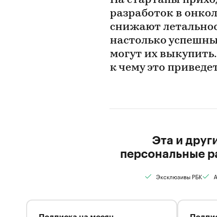
На стартапы прихо
разработок в онкол
снижают летальнос
настолько успешны
могут их выкупить.
к чему это приведе
Эта и друг
персональные р
Эксклюзивы РБК
А