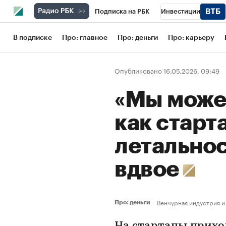
Подписка на РБК
Инвестиции
Школа управления РБК
РБК Образов
В подписке
Про: главное
Про: деньги
Про: карьеру
РБК Бизнес-среда
Дискуссионный кл
Опубликовано 16.05.2026, 09:49
Конференции СПб
Спецпроекты
«Мы можем
Рынок наличной валюты
как старт
летальнос
вдвое
Венчурная индустрия и
Про: деньги