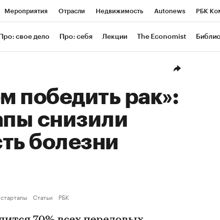
Мероприятия
Отрасли
Недвижимость
Autonews
РБК Ко
ание
РБК Курсы
РБК Life
Тренды
Визионеры
Националь
Про: свое дело
Про: себя
Лекции
The Economist
Библи
уб
Исследования
Кредитные рейтинги
Франшизы
Газета
Проверка контрагентов
Политика
Экономика
Бизнес
Техн
 победить рак»:
апы снизили
ть болезни
 стартапы
Статьи
РБК