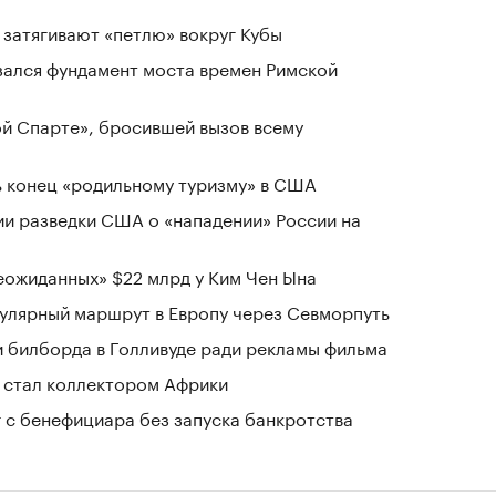
 затягивают «петлю» вокруг Кубы
зался фундамент моста времен Римской
ой Спарте», бросившей вызов всему
 конец «родильному туризму» в США
ии разведки США о «нападении» России на
ожиданных» $22 млрд у Ким Чен Ына
гулярный маршрут в Европу через Севморпуть
ри билборда в Голливуде ради рекламы фильма
 стал коллектором Африки
г с бенефициара без запуска банкротства