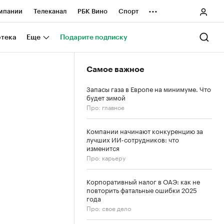
...
мпании
Телеканал
РБК Вино
Спорт
ные проекты
Город
Стиль
Крипто
отека
Еще
Подарите подписку
Спецпроекты СПб
Самое важное
ологии и медиа
Финансы
Запасы газа в Европе на минимуме. Что
будет зимой
Про: главное
Компании начинают конкуренцию за
лучших ИИ-сотрудников: что
изменится
Про: карьеру
Корпоративный налог в ОАЭ: как не
повторить фатальные ошибки 2025
года
Про: свое дело