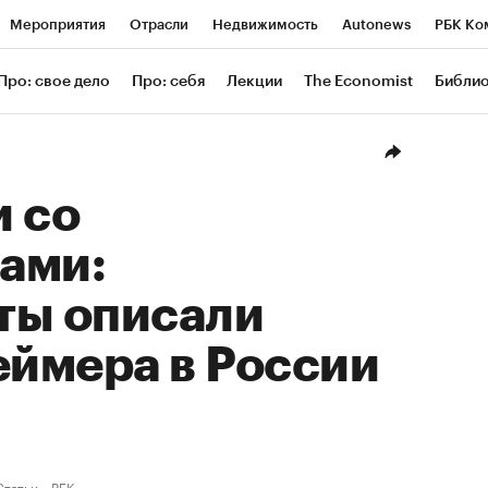
Мероприятия
Отрасли
Недвижимость
Autonews
РБК Ко
ание
РБК Курсы
РБК Life
Тренды
Визионеры
Националь
Про: свое дело
Про: себя
Лекции
The Economist
Библи
уб
Исследования
Кредитные рейтинги
Франшизы
Газета
Проверка контрагентов
Политика
Экономика
Бизнес
Техн
 со
ами:
ты описали
еймера в России
Статьи
РБК