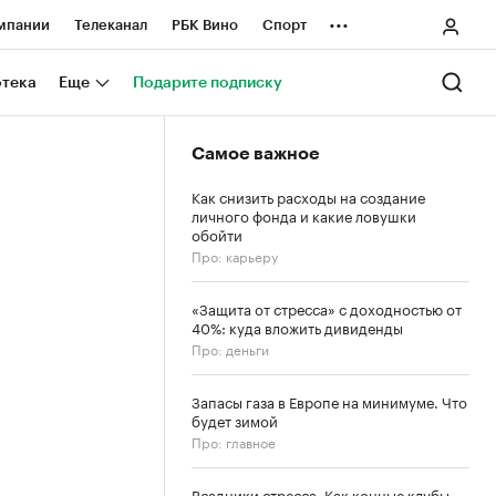
...
мпании
Телеканал
РБК Вино
Спорт
ные проекты
Город
Стиль
Крипто
отека
Еще
Подарите подписку
Спецпроекты СПб
Самое важное
ологии и медиа
Финансы
Как снизить расходы на создание
личного фонда и какие ловушки
обойти
Про: карьеру
«Защита от стресса» с доходностью от
40%: куда вложить дивиденды
Про: деньги
Запасы газа в Европе на минимуме. Что
будет зимой
Про: главное
Всадники стресса. Как конные клубы