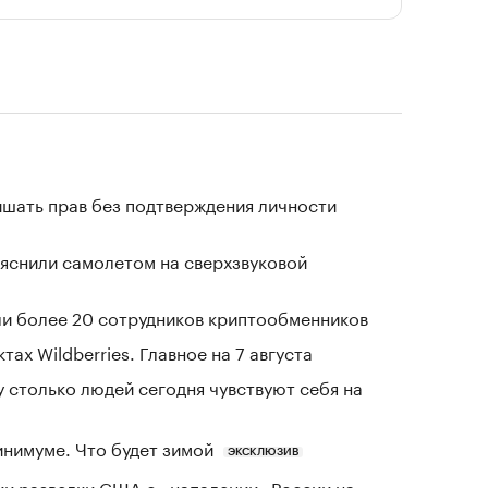
ишать прав без подтверждения личности
ъяснили самолетом на сверхзвуковой
и более 20 сотрудников криптообменников
тах Wildberries. Главное на 7 августа
у столько людей сегодня чувствуют себя на
инимуме. Что будет зимой
ЭКСКЛЮЗИВ
ии разведки США о «нападении» России на